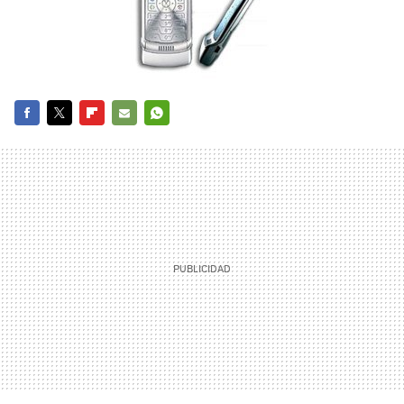
FACEBOOK
TWITTER
FLIPBOARD
E-
WHATSAPP
MAIL