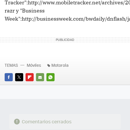
Tracker":http://www.mobiletracker.net/archives/
razr y "Business
Week":http://businessweek.com/bwdaily/dnflas
TEMAS
Móviles
Motorola
FACEBOOK
TWITTER
FLIPBOARD
E-
WHATSAPP
MAIL
Comentarios cerrados