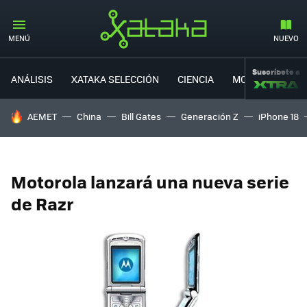
MENÚ
NUEVO
Suscríbete a
ANÁLISIS
XATAKA SELECCIÓN
CIENCIA
MOVILIDAD
HOY SE HABLA DE
AEMET
China
Bill Gates
Generación Z
iPhone 18
Motorola lanzará una nueva serie
de Razr