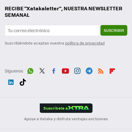
RECIBE "Xatakaletter", NUESTRA NEWSLETTER
SEMANAL
SUSCRIBIR
Suscribiéndote aceptas nuestra
política de privacidad
Síguenos
Wh
Twit
Fac
You
Inst
Tele
RSS
Flip
ats
ter
ebo
tub
agr
gra
boa
Link
Tikt
App
ok
e
am
m
rd
edI
ok
Suscríbete a
n
Apoya a Xataka y disfruta ventajas exclusivas