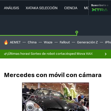
Suscríbete a
ANÁLISIS
XATAKA SELECCIÓN
CIENCIA
MOVILIDAD
HOY SE HABLA DE
AEMET
China
Waze
Fallout
Generación Z
iPh
🌿¡Últimas horas! Sorteo de robot cortacésped Mova ViAX
Mercedes con móvil con cámara