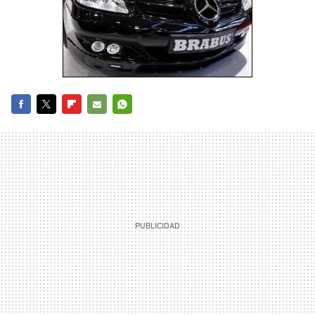
FACEBOOK
TWITTER
FLIPBOARD
E-
WHATSAPP
MAIL