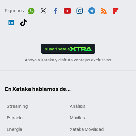
Síguenos
Wh
Twit
Fac
You
Inst
Tele
RSS
Flip
ats
ter
ebo
tub
agr
gra
boa
Link
Tikt
App
ok
e
am
m
rd
edI
ok
Suscríbete a
n
Apoya a Xataka y disfruta ventajas exclusivas
En Xataka hablamos de...
Streaming
Análisis
Espacio
Móviles
Energía
Xataka Movilidad