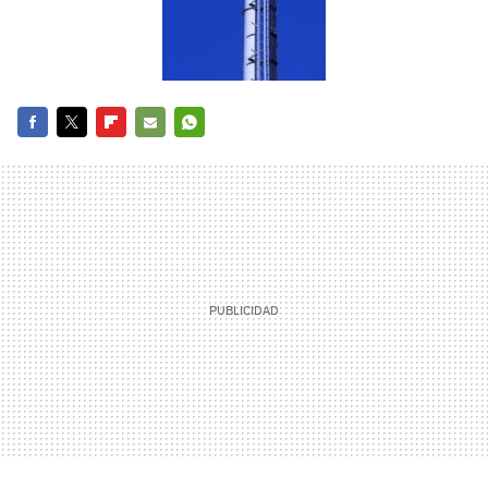
FACEBOOK
TWITTER
FLIPBOARD
E-
WHATSAPP
MAIL