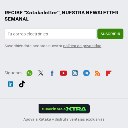
RECIBE "Xatakaletter", NUESTRA NEWSLETTER
SEMANAL
SUSCRIBIR
Suscribiéndote aceptas nuestra
política de privacidad
Síguenos
Wh
Twit
Fac
You
Inst
Tele
RSS
Flip
ats
ter
ebo
tub
agr
gra
boa
Link
Tikt
App
ok
e
am
m
rd
edI
ok
Suscríbete a
n
Apoya a Xataka y disfruta ventajas exclusivas