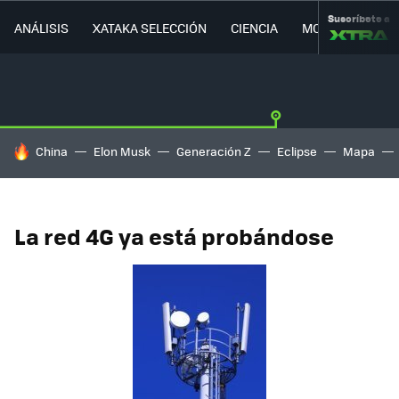
Suscríbete a
ANÁLISIS
XATAKA SELECCIÓN
CIENCIA
MOVILIDAD
HOY SE HABLA DE
China
Elon Musk
Generación Z
Eclipse
Mapa
La red 4G ya está probándose