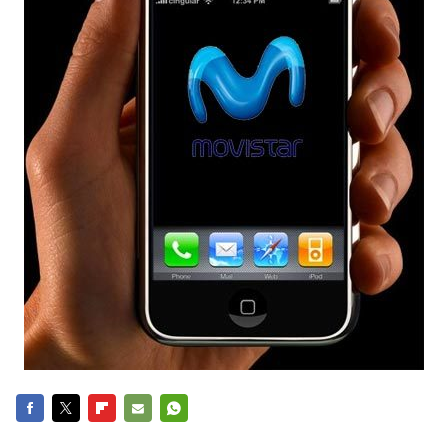
FACEBOOK
TWITTER
FLIPBOARD
E-
WHATSAPP