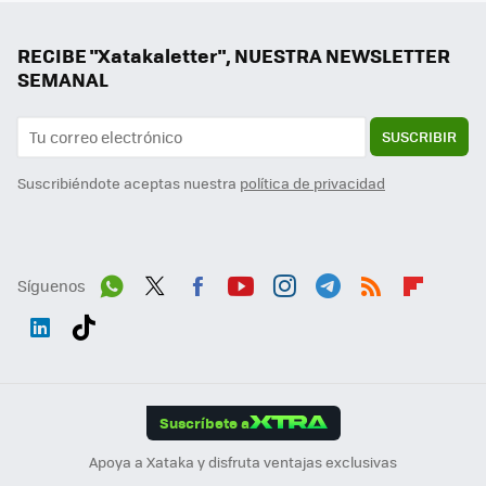
RECIBE "Xatakaletter", NUESTRA NEWSLETTER
SEMANAL
SUSCRIBIR
Suscribiéndote aceptas nuestra
política de privacidad
Síguenos
Wh
Twit
Fac
You
Inst
Tele
RSS
Flip
ats
ter
ebo
tub
agr
gra
boa
Link
Tikt
App
ok
e
am
m
rd
edI
ok
Suscríbete a
n
Apoya a Xataka y disfruta ventajas exclusivas