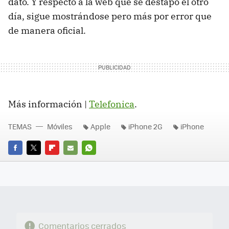
dato. Y respecto a la web que se destapó el otro
día, sigue mostrándose pero más por error que
de manera oficial.
Más información |
Telefonica
.
TEMAS
Móviles
Apple
iPhone 2G
iPhone
FACEBOOK
TWITTER
FLIPBOARD
E-
WHATSAPP
MAIL
Comentarios cerrados