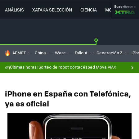
Suscríbete a
ANÁLISIS
XATAKA SELECCIÓN
CIENCIA
MOVILIDAD
HOY SE HABLA DE
AEMET
China
Waze
Fallout
Generación Z
iPh
🌿¡Últimas horas! Sorteo de robot cortacésped Mova ViAX
iPhone en España con Telefónica,
ya es oficial