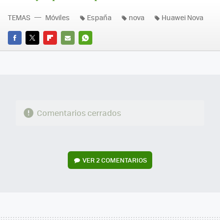
TEMAS
Móviles
España
nova
Huawei Nova
FACEBOOK
TWITTER
FLIPBOARD
E-
WHATSAPP
MAIL
Comentarios cerrados
VER
2 COMENTARIOS