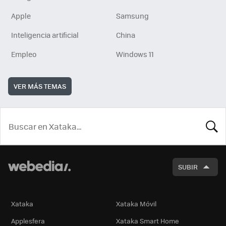
Apple
Samsung
Inteligencia artificial
China
Empleo
Windows 11
VER MÁS TEMAS
BUSCA
SUBIR
Xataka
Xataka Móvil
Applesfera
Xataka Smart Home