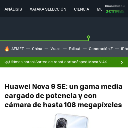
Suscríbete a
ANÁLISIS
XATAKA SELECCIÓN
CIENCIA
MOVILIDAD
HOY SE HABLA DE
AEMET
China
Waze
Fallout
Generación Z
iPh
🌿¡Últimas horas! Sorteo de robot cortacésped Mova ViAX
Huawei Nova 9 SE: un gama media
cargado de potencia y con
cámara de hasta 108 megapíxeles