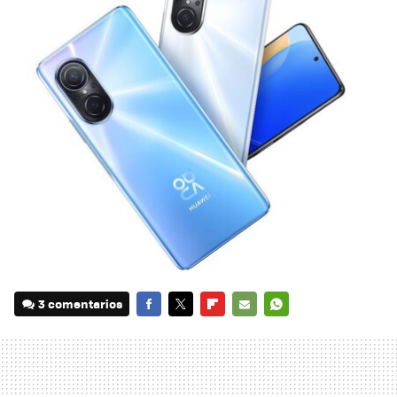
3 comentarios
FACEBOOK
TWITTER
FLIPBOARD
E-
WHATSAPP
MAIL