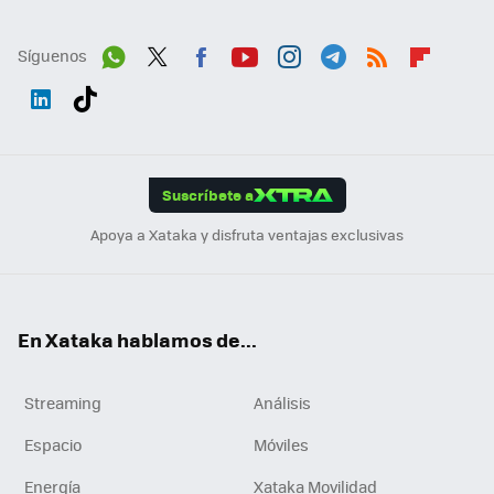
Síguenos
Wh
Twit
Fac
You
Inst
Tele
RSS
Flip
ats
ter
ebo
tub
agr
gra
boa
Link
Tikt
App
ok
e
am
m
rd
edI
ok
Suscríbete a
n
Apoya a Xataka y disfruta ventajas exclusivas
En Xataka hablamos de...
Streaming
Análisis
Espacio
Móviles
Energía
Xataka Movilidad