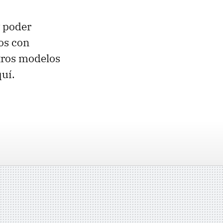
y poder
os con
tros modelos
quí.