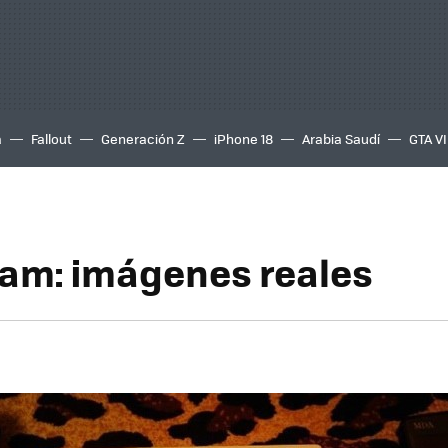
a
Fallout
Generación Z
iPhone 18
Arabia Saudí
GTA VI
am: imágenes reales