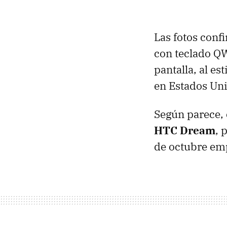
Las fotos conf
con teclado QW
pantalla, al e
en Estados Uni
Según parece, e
HTC Dream
, 
de octubre emp