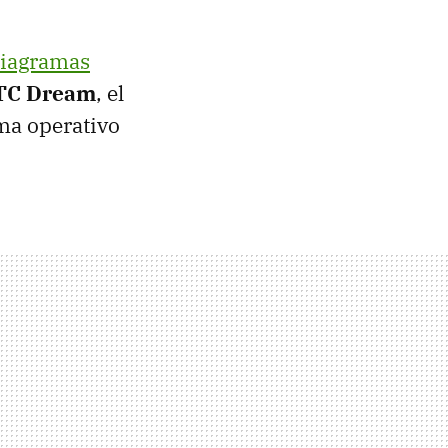
iagramas
HTC Dream
, el
ema operativo