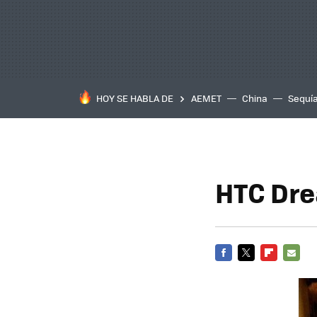
HOY SE HABLA DE
AEMET
China
Sequí
HTC Dre
FACEBOOK
TWITTER
FLIPBOARD
E-
MAIL