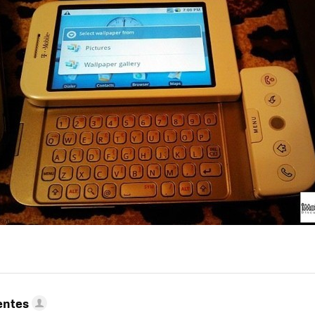
entes