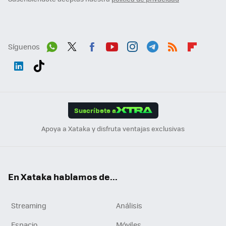
Síguenos
Wh
Twit
Fac
You
Inst
Tele
RSS
Flip
ats
ter
ebo
tub
agr
gra
boa
Link
Tikt
App
ok
e
am
m
rd
edI
ok
Suscríbete a
n
Apoya a Xataka y disfruta ventajas exclusivas
En Xataka hablamos de...
Streaming
Análisis
Espacio
Móviles