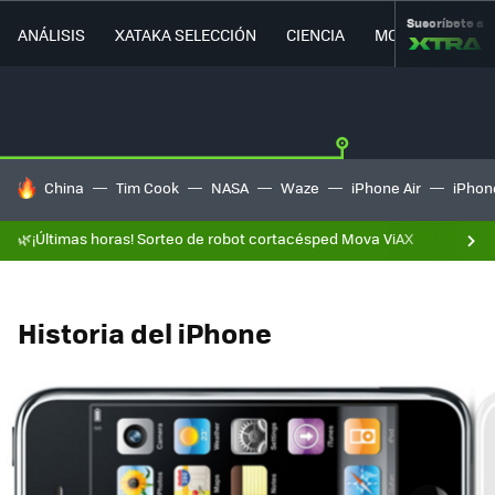
Suscríbete a
ANÁLISIS
XATAKA SELECCIÓN
CIENCIA
MOVILIDAD
HOY SE HABLA DE
China
Tim Cook
NASA
Waze
iPhone Air
iPhone
🌿¡Últimas horas! Sorteo de robot cortacésped Mova ViAX
Historia del iPhone