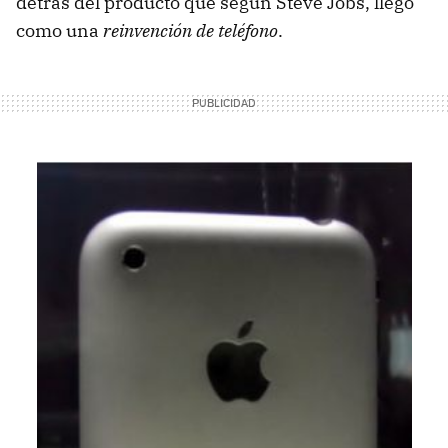
detrás del producto que según Steve Jobs, llegó
como una
reinvención de teléfono
.