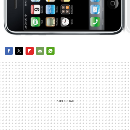
FACEBOOK
TWITTER
FLIPBOARD
E-
WHATSAPP
MAIL