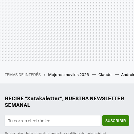
TEMAS DE INTERÉS
Mejores moviles 2026
Claude
Androi
RECIBE "Xatakaletter", NUESTRA NEWSLETTER
SEMANAL
SUSCRIBIR
Suscribiéndote aceptas nuestra
política de privacidad