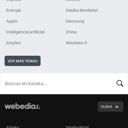
Energía
Xataka Movilidad
Apple
Samsung
Inteligencia artificial
China
Empleo
Windows 11
VER MÁS TEMAS
BUSCA
SUBIR
Xataka
Xataka Móvil