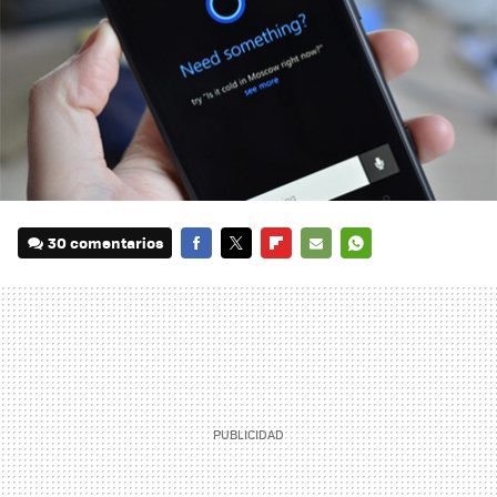
30 comentarios
FACEBOOK
TWITTER
FLIPBOARD
E-
WHATSAPP
MAIL