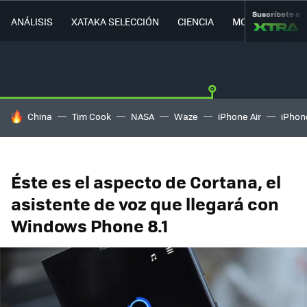
Suscríbete a
ANÁLISIS
XATAKA SELECCIÓN
CIENCIA
MOVILIDAD
HOY SE HABLA DE
China
Tim Cook
NASA
Waze
iPhone Air
iPhone
Éste es el aspecto de Cortana, el
asistente de voz que llegará con
Windows Phone 8.1