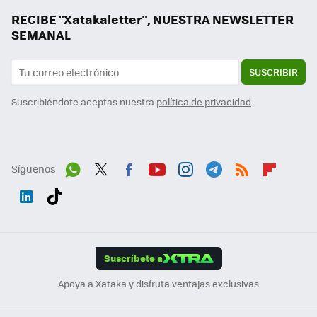
RECIBE "Xatakaletter", NUESTRA NEWSLETTER
SEMANAL
SUSCRIBIR
Suscribiéndote aceptas nuestra
política de privacidad
Síguenos
Wh
Twit
Fac
You
Inst
Tele
RSS
Flip
ats
ter
ebo
tub
agr
gra
boa
Link
Tikt
App
ok
e
am
m
rd
edI
ok
Suscríbete a
n
Apoya a Xataka y disfruta ventajas exclusivas