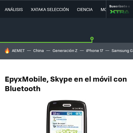
Suscríbete a
ANÁLISIS
XATAKA SELECCIÓN
CIENCIA
MOVILIDAD
HOY SE HABLA DE
AEMET
China
Generación Z
iPhone 17
Samsung G
EpyxMobile, Skype en el móvil con
Bluetooth