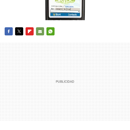
FACEBOOK
TWITTER
FLIPBOARD
E-
WHATSAPP
MAIL