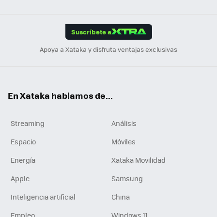
ats
ter
ebo
tub
agr
gra
boa
Link
Tikt
App
ok
e
am
m
rd
edI
ok
Suscríbete a
n
Apoya a Xataka y disfruta ventajas exclusivas
En Xataka hablamos de...
Streaming
Análisis
Espacio
Móviles
Energía
Xataka Movilidad
Apple
Samsung
Inteligencia artificial
China
Empleo
Windows 11