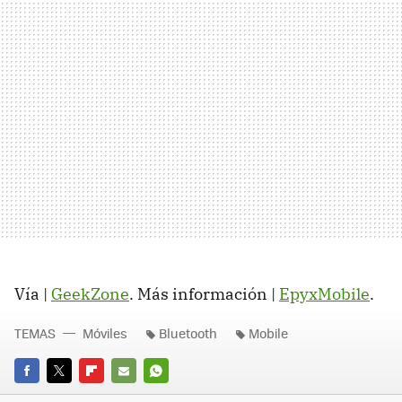
Vía |
GeekZone
. Más información |
EpyxMobile
.
TEMAS
Móviles
Bluetooth
Mobile
FACEBOOK
TWITTER
FLIPBOARD
E-
WHATSAPP