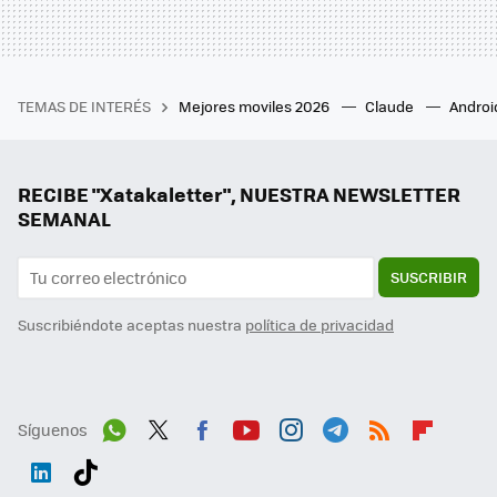
TEMAS DE INTERÉS
Mejores moviles 2026
Claude
Androi
RECIBE "Xatakaletter", NUESTRA NEWSLETTER
SEMANAL
SUSCRIBIR
Suscribiéndote aceptas nuestra
política de privacidad
Síguenos
Wh
Twit
Fac
You
Inst
Tele
RSS
Flip