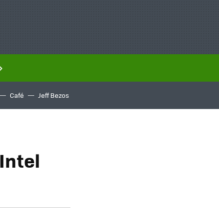
Café
Jeff Bezos
Intel