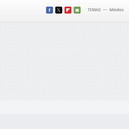
TEMAS
Móviles
FACEBOOK
TWITTER
FLIPBOARD
E-
MAIL