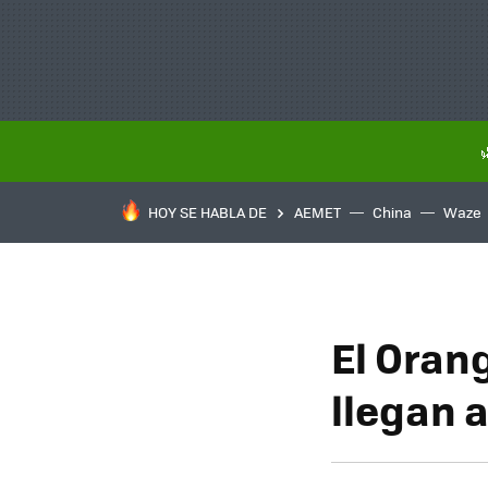
HOY SE HABLA DE
AEMET
China
Waze
El Orang
llegan 