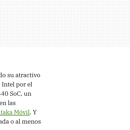
do su atractivo
Intel por el
640 SoC, un
en las
taka Móvil
. Y
ada o al menos