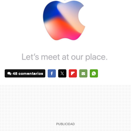
48 comentarios
FACEBOOK
TWITTER
FLIPBOARD
E-
WHATSAPP
MAIL