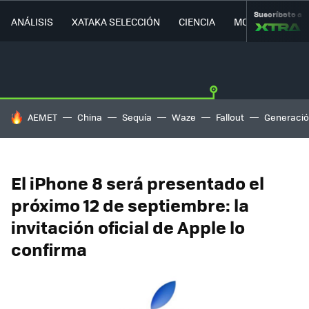
Suscríbete a
ANÁLISIS
XATAKA SELECCIÓN
CIENCIA
MOVILIDAD
HOY SE HABLA DE
AEMET
China
Sequía
Waze
Fallout
Generació
El iPhone 8 será presentado el
próximo 12 de septiembre: la
invitación oficial de Apple lo
confirma