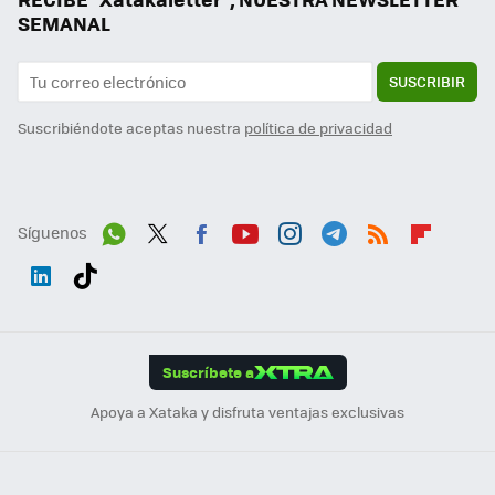
SEMANAL
SUSCRIBIR
Suscribiéndote aceptas nuestra
política de privacidad
Síguenos
Wh
Twit
Fac
You
Inst
Tele
RSS
Flip
ats
ter
ebo
tub
agr
gra
boa
Link
Tikt
App
ok
e
am
m
rd
edI
ok
Suscríbete a
n
Apoya a Xataka y disfruta ventajas exclusivas