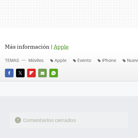
Más información |
Apple
TEMAS
Móviles
Apple
Evento
iPhone
Nuev
FACEBOOK
TWITTER
FLIPBOARD
E-
WHATSAPP
MAIL
Comentarios cerrados