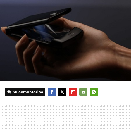
39 comentarios
FACEBOOK
TWITTER
FLIPBOARD
E-
WHATSAPP
MAIL