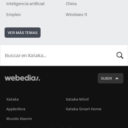
Inteligencia artificial
China
Empleo
Windows 11
VER MÁS TEMAS
BUSCA
SUBIR
Xataka
Xataka Móvil
Applesfera
Xataka Smart Home
Mundo Xiaomi