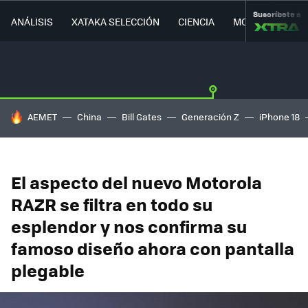
Suscríbete a
ANÁLISIS
XATAKA SELECCIÓN
CIENCIA
MOVILIDAD
HOY SE HABLA DE
AEMET
China
Bill Gates
Generación Z
iPhone 18
El aspecto del nuevo Motorola
RAZR se filtra en todo su
esplendor y nos confirma su
famoso diseño ahora con pantalla
plegable