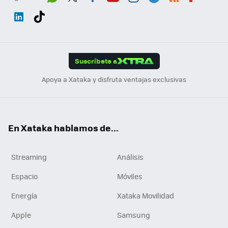
Wh
Twit
Fac
You
Inst
Tele
RSS
Flip
ats
ter
ebo
tub
agr
gra
boa
Link
Tikt
App
ok
e
am
m
rd
edI
ok
Suscríbete a
n
Apoya a Xataka y disfruta ventajas exclusivas
En Xataka hablamos de...
Streaming
Análisis
Espacio
Móviles
Energía
Xataka Movilidad
Apple
Samsung