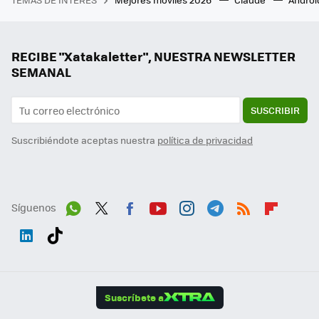
RECIBE "Xatakaletter", NUESTRA NEWSLETTER
SEMANAL
SUSCRIBIR
Suscribiéndote aceptas nuestra
política de privacidad
Síguenos
Wh
Twit
Fac
You
Inst
Tele
RSS
Flip
ats
ter
ebo
tub
agr
gra
boa
Link
Tikt
App
ok
e
am
m
rd
edI
ok
Suscríbete a
n