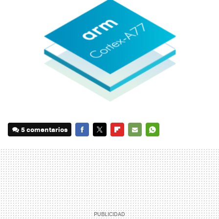
5 comentarios
FACEBOOK
TWITTER
FLIPBOARD
E-
WHATSAPP
MAIL