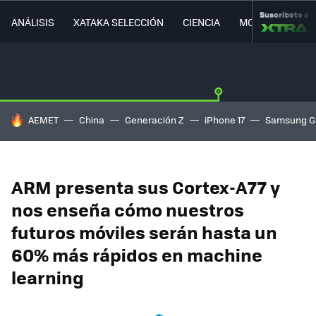
Suscríbete a
ANÁLISIS
XATAKA SELECCIÓN
CIENCIA
MOVILIDAD
HOY SE HABLA DE
AEMET
China
Generación Z
iPhone 17
Samsung G
ARM presenta sus Cortex-A77 y
nos enseña cómo nuestros
futuros móviles serán hasta un
60% más rápidos en machine
learning