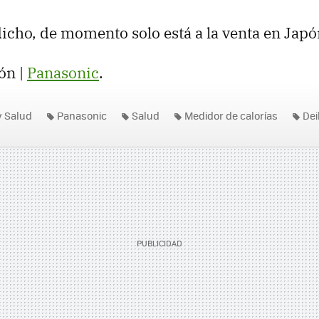
cho, de momento solo está a la venta en Japó
ón |
Panasonic
.
y Salud
Panasonic
Salud
Medidor de calorías
Dei