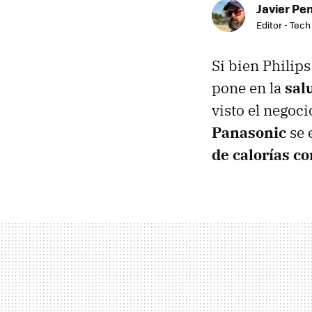
Javier Pe
Editor - Tech
Si bien Philip
pone en la
sal
visto el negoc
Panasonic
se 
de calorías c