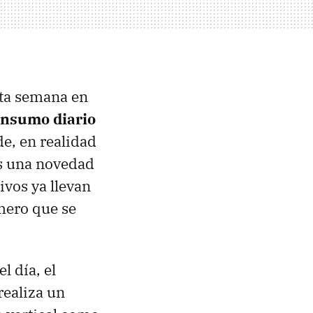
sta semana en
consumo diario
de, en realidad
s una novedad
ivos ya llevan
imero que se
l día, el
realiza un