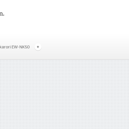
n.
karori EW-NK50