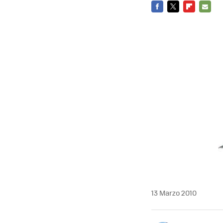
FACEBOOK
TWITTER
FLIPBOARD
E-
MAIL
13 Marzo 2010