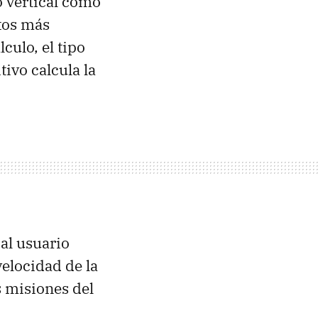
o vertical como
atos más
culo, el tipo
ivo calcula la
 al usuario
elocidad de la
s misiones del