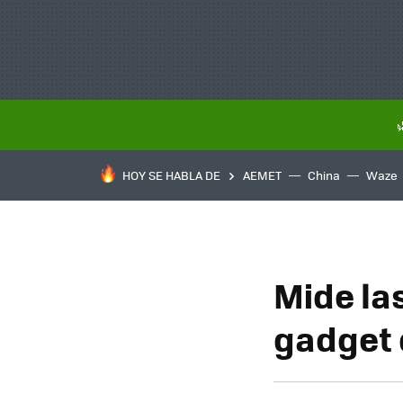
HOY SE HABLA DE
AEMET
China
Waze
Mide la
gadget 