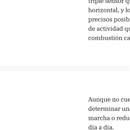
triple sensor 
horizontal, y 
precisos posib
de actividad q
combustión cal
Aunque no cue
determinar una
marcha o reduc
día a día.