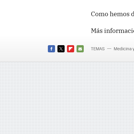
Como hemos di
Más informaci
TEMAS
Medicina 
FACEBOOK
TWITTER
FLIPBOARD
E-
MAIL