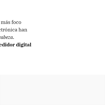
e más foco
ctrónica han
cabeza
.
didor digital