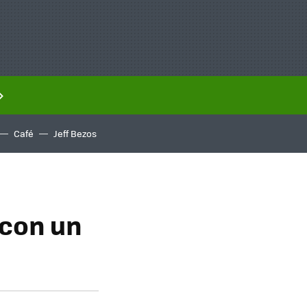
Café
Jeff Bezos
 con un