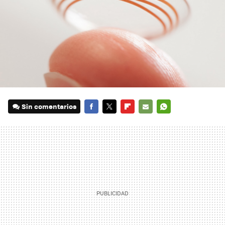
Sin comentarios
FACEBOOK
TWITTER
FLIPBOARD
E-
WHATSAPP
MAIL