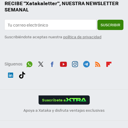
RECIBE "Xatakaletter", NUESTRA NEWSLETTER
SEMANAL
SUSCRIBIR
Suscribiéndote aceptas nuestra
política de privacidad
Síguenos
Wh
Twit
Fac
You
Inst
Tele
RSS
Flip
ats
ter
ebo
tub
agr
gra
boa
Link
Tikt
App
ok
e
am
m
rd
edI
ok
Suscríbete a
n
Apoya a Xataka y disfruta ventajas exclusivas