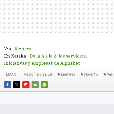
Vía |
Reuters
En Xataka |
De la A a la Z: los servicios,
iniciativas y empresas de Alphabet
TEMAS
Medicina y Salud
Lentillas
Novartis
Veri
FACEBOOK
TWITTER
FLIPBOARD
E-
WHATSAPP
MAIL