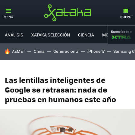
MENÚ
NUEVO
Suscríbete a
ANÁLISIS
XATAKA SELECCIÓN
CIENCIA
MOVILIDAD
HOY SE HABLA DE
AEMET
China
Generación Z
iPhone 17
Samsung G
Las lentillas inteligentes de
Google se retrasan: nada de
pruebas en humanos este año