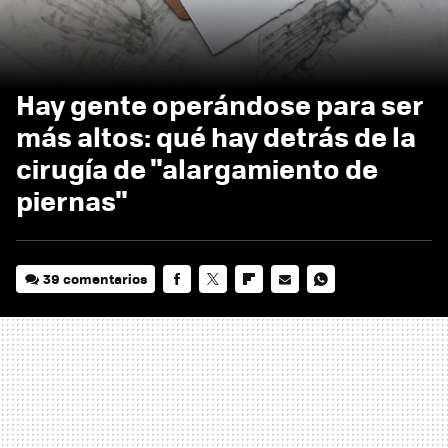
Hay gente operándose para ser
más altos: qué hay detrás de la
cirugía de "alargamiento de
piernas"
39 comentarios
FACEBOOK
TWITTER
FLIPBOARD
E-
WHATSAPP
MAIL