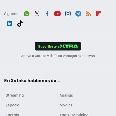
Síguenos
Wh
Twit
Fac
You
Inst
Tele
RSS
Flip
ats
ter
ebo
tub
agr
gra
boa
Link
Tikt
App
ok
e
am
m
rd
edI
ok
Suscríbete a
n
Apoya a Xataka y disfruta ventajas exclusivas
En Xataka hablamos de...
Streaming
Análisis
Espacio
Móviles
Energía
Xataka Movilidad