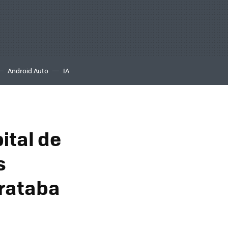
Android Auto
IA
ital de
s
rataba