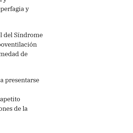
perfagia y
el del Síndrome
poventilación
rmedad de
 a presentarse
 apetito
ones de la