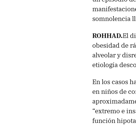
manifestacione
somnolencia ll
ROHHAD.
El d
obesidad de rá
alveolar y dis
etiología desc
En los casos h
en niños de cor
aproximadamen
“extremo e ins
función hipota