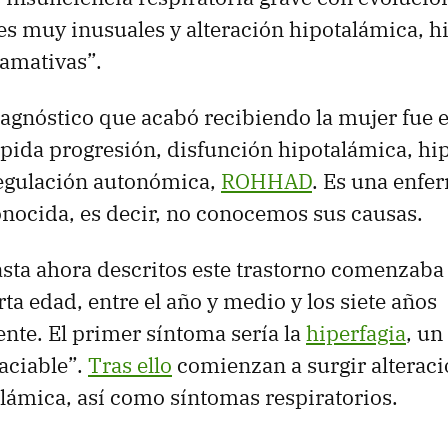
s muy inusuales y alteración hipotalámica, hi
amativas”.
iagnóstico que acabó recibiendo la mujer fue 
pida progresión, disfunción hipotalámica, hi
regulación autonómica,
ROHHAD
. Es una enfe
onocida, es decir, no conocemos sus causas.
asta ahora descritos este trastorno comenzaba
ta edad, entre el año y medio y los siete años
te. El primer síntoma sería la
hiperfagia
, un
aciable”.
Tras ello
comienzan a surgir alteraci
lámica, así como síntomas respiratorios.