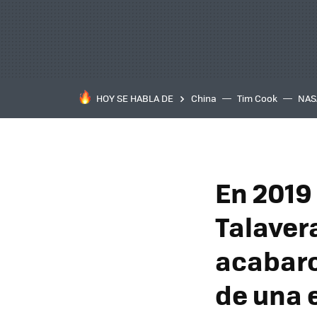
HOY SE HABLA DE
China
Tim Cook
NAS
En 2019
Talaver
acabaro
de una 