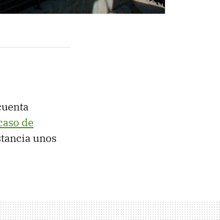
cuenta
caso de
stancia unos