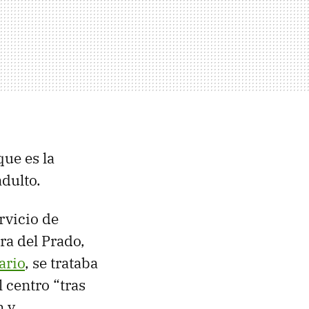
que es la
dulto.
rvicio de
ra del Prado,
ario
, se trataba
 centro “tras
n y