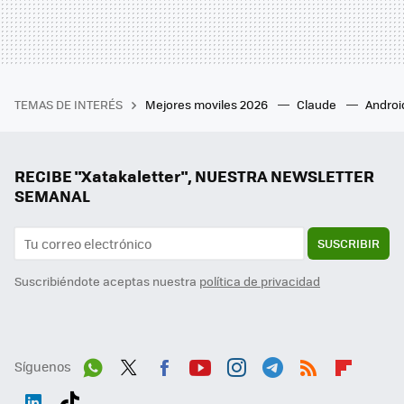
TEMAS DE INTERÉS
Mejores moviles 2026
Claude
Androi
RECIBE "Xatakaletter", NUESTRA NEWSLETTER
SEMANAL
SUSCRIBIR
Suscribiéndote aceptas nuestra
política de privacidad
Síguenos
Wh
Twit
Fac
You
Inst
Tele
RSS
Flip