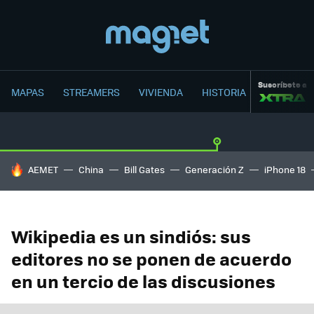
Suscríbete a
MAPAS
STREAMERS
VIVIENDA
HISTORIA
HOY SE HABLA DE
AEMET
China
Bill Gates
Generación Z
iPhone 18
Wikipedia es un sindiós: sus
editores no se ponen de acuerdo
en un tercio de las discusiones