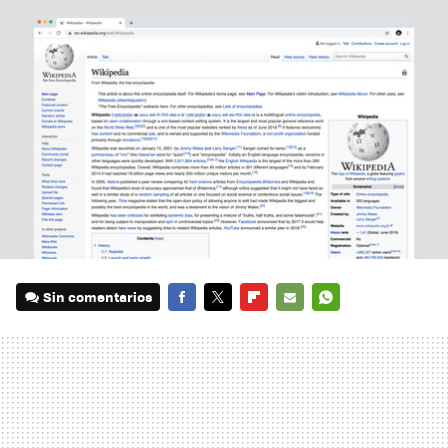
Sin comentarios
FACEBOOK
TWITTER
FLIPBOARD
E-
WHATSAPP
MAIL