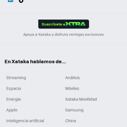
ats
ter
ebo
tub
agr
gra
boa
Link
Tikt
App
ok
e
am
m
rd
edI
ok
Suscríbete a
n
Apoya a Xataka y disfruta ventajas exclusivas
En Xataka hablamos de...
Streaming
Análisis
Espacio
Móviles
Energía
Xataka Movilidad
Apple
Samsung
Inteligencia artificial
China