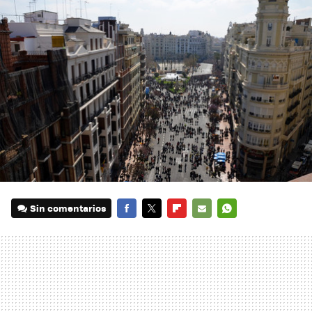
Sin comentarios
FACEBOOK
TWITTER
FLIPBOARD
E-
WHATSAPP
MAIL