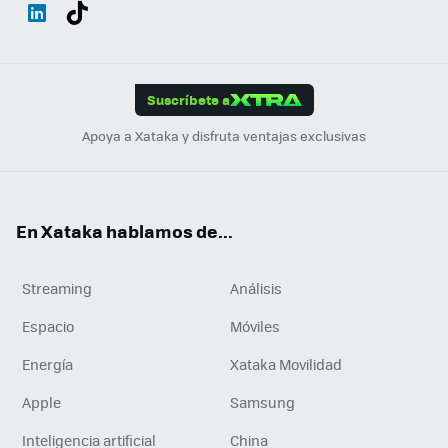
Wh
Twit
Fac
You
Inst
Tele
RSS
Flip
ats
ter
ebo
tub
agr
gra
boa
Link
Tikt
App
ok
e
am
m
rd
edI
ok
Suscríbete a
n
Apoya a Xataka y disfruta ventajas exclusivas
En Xataka hablamos de...
Streaming
Análisis
Espacio
Móviles
Energía
Xataka Movilidad
Apple
Samsung
Inteligencia artificial
China