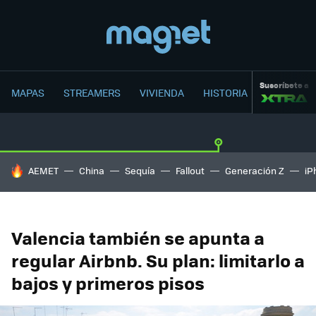
Suscríbete a
MAPAS
STREAMERS
VIVIENDA
HISTORIA
HOY SE HABLA DE
AEMET
China
Sequía
Fallout
Generación Z
iP
Valencia también se apunta a
regular Airbnb. Su plan: limitarlo a
bajos y primeros pisos