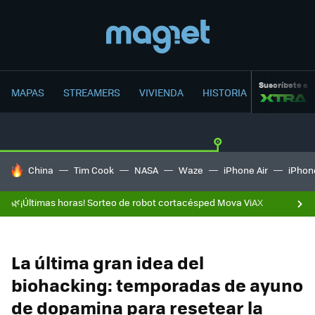
Suscríbete a
MAPAS
STREAMERS
VIVIENDA
HISTORIA
HOY SE HABLA DE
China
Tim Cook
NASA
Waze
iPhone Air
iPhone
🌿¡Últimas horas! Sorteo de robot cortacésped Mova ViAX
La última gran idea del
biohacking: temporadas de ayuno
de dopamina para resetear la