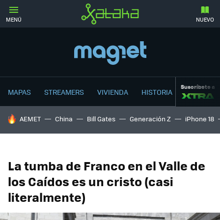
MENÚ
NUEVO
Suscríbete a
MAPAS
STREAMERS
VIVIENDA
HISTORIA
HOY SE HABLA DE
AEMET
China
Bill Gates
Generación Z
iPhone 18
La tumba de Franco en el Valle de
los Caídos es un cristo (casi
literalmente)