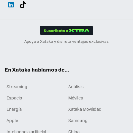
Wh
Twit
Fac
You
Inst
Tele
RSS
Flip
ats
ter
ebo
tub
agr
gra
boa
Link
Tikt
App
ok
e
am
m
rd
edI
ok
Suscríbete a
n
Apoya a Xataka y disfruta ventajas exclusivas
En Xataka hablamos de...
Streaming
Análisis
Espacio
Móviles
Energía
Xataka Movilidad
Apple
Samsung
Inteligencia artificial
China