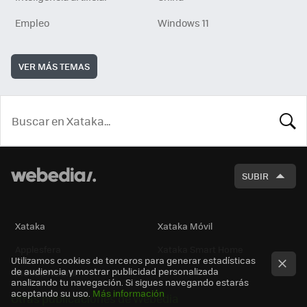
Empleo
Windows 11
VER MÁS TEMAS
BUSCA
SUBIR
Xataka
Xataka Móvil
Applesfera
Xataka Smart Home
Utilizamos cookies de terceros para generar estadísticas
de audiencia y mostrar publicidad personalizada
Mundo Xiaomi
analizando tu navegación. Si sigues navegando estarás
aceptando su uso.
Más información
Otras publicaciones de Webedia