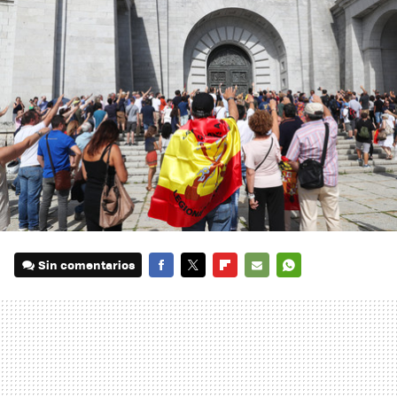
Sin comentarios
FACEBOOK
TWITTER
FLIPBOARD
E-
WHATSAPP
MAIL