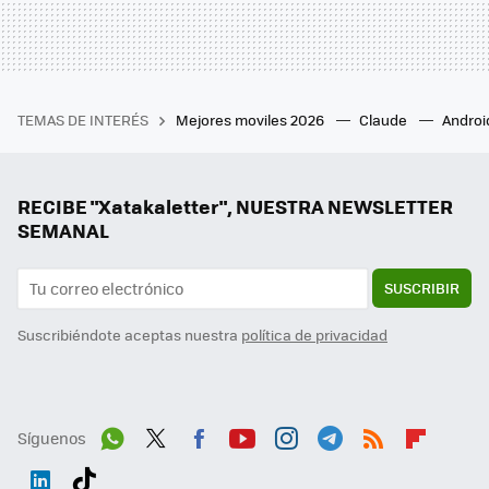
TEMAS DE INTERÉS
Mejores moviles 2026
Claude
Androi
RECIBE "Xatakaletter", NUESTRA NEWSLETTER
SEMANAL
SUSCRIBIR
Suscribiéndote aceptas nuestra
política de privacidad
Síguenos
Wh
Twit
Fac
You
Inst
Tele
RSS
Flip