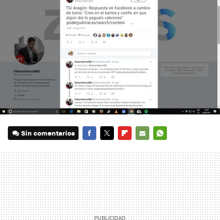
Sin comentarios
FACEBOOK
TWITTER
FLIPBOARD
E-
WHATSAPP
MAIL