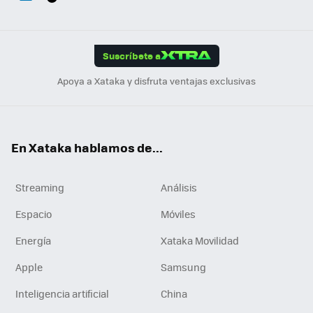
ats
ter
ebo
tub
agr
gra
boa
Link
Tikt
App
ok
e
am
m
rd
edI
ok
Suscríbete a
n
Apoya a Xataka y disfruta ventajas exclusivas
En Xataka hablamos de...
Streaming
Análisis
Espacio
Móviles
Energía
Xataka Movilidad
Apple
Samsung
Inteligencia artificial
China