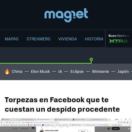
Suscríbete a
MAPAS
STREAMERS
VIVIENDA
HISTORIA
HOY SE HABLA DE
China
Elon Musk
IA
Eclipse
Miniserie
Japón
Torpezas en Facebook que te
cuestan un despido procedente