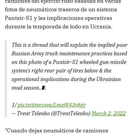
camiones del ejército ruso basadas en varias
fotos de neumáticos traseros de un sistema
Pantsir-S1 y las implicaciones operativas
durante la temporada de lodo en Ucrania.
This is a thread that will explain the implied poor
Russian Army truck maintenance practices based
on this photo of a Pantsir-S1 wheeled gun-missile
system's right rear pair of tires below & the
operational implications during the Ukrainian
mud season.🧵
1/
pic.twitter.com/LmxW43v6gy
— Trent Telenko (@TrentTelenko)
March 2, 2022
"Cuando dejas neumáticos de camiones