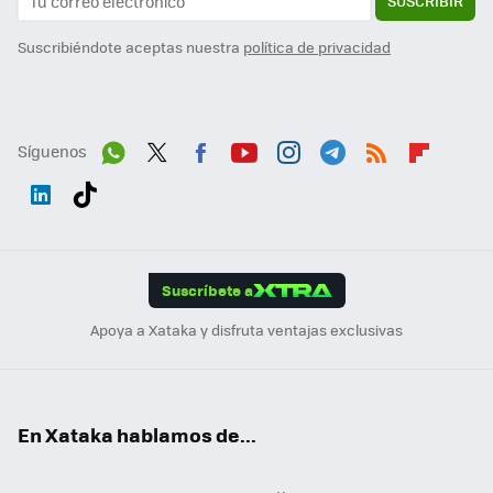
SUSCRIBIR
Suscribiéndote aceptas nuestra
política de privacidad
Síguenos
Wh
Twit
Fac
You
Inst
Tele
RSS
Flip
ats
ter
ebo
tub
agr
gra
boa
Link
Tikt
App
ok
e
am
m
rd
edI
ok
Suscríbete a
n
Apoya a Xataka y disfruta ventajas exclusivas
En Xataka hablamos de...