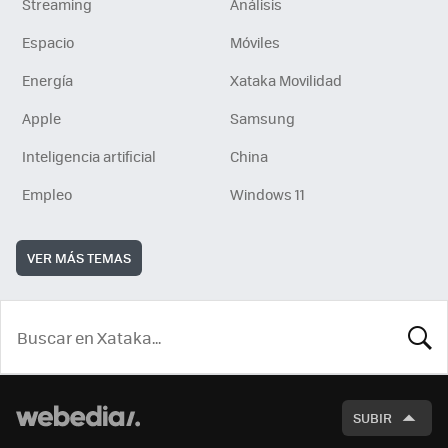
Streaming
Análisis
Espacio
Móviles
Energía
Xataka Movilidad
Apple
Samsung
Inteligencia artificial
China
Empleo
Windows 11
VER MÁS TEMAS
BUSCA
SUBIR