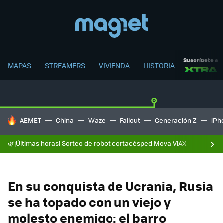
Suscríbete a
MAPAS
STREAMERS
VIVIENDA
HISTORIA
HOY SE HABLA DE
AEMET
China
Waze
Fallout
Generación Z
iPh
🌿¡Últimas horas! Sorteo de robot cortacésped Mova ViAX
En su conquista de Ucrania, Rusia
se ha topado con un viejo y
molesto enemigo: el barro