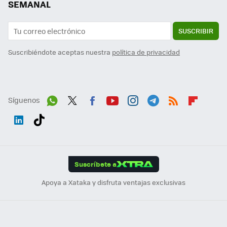
SEMANAL
SUSCRIBIR
Suscribiéndote aceptas nuestra
política de privacidad
Síguenos
Wh
Twit
Fac
You
Inst
Tele
RSS
Flip
ats
ter
ebo
tub
agr
gra
boa
Link
Tikt
App
ok
e
am
m
rd
edI
ok
Suscríbete a
n
Apoya a Xataka y disfruta ventajas exclusivas