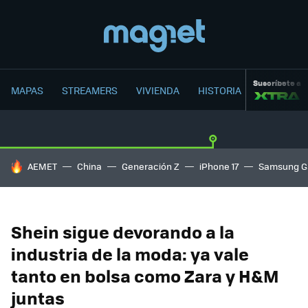
Suscríbete a
MAPAS
STREAMERS
VIVIENDA
HISTORIA
HOY SE HABLA DE
AEMET
China
Generación Z
iPhone 17
Samsung G
Shein sigue devorando a la
industria de la moda: ya vale
tanto en bolsa como Zara y H&M
juntas