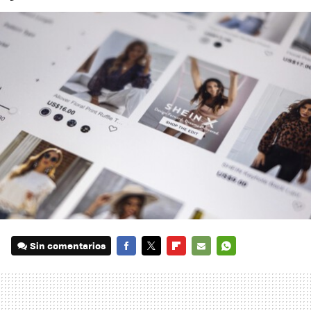
Sin comentarios
FACEBOOK
TWITTER
FLIPBOARD
E-
WHATSAPP
MAIL