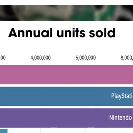
FACEBOOK
TWITTER
FLIPBOARD
E-
MAIL