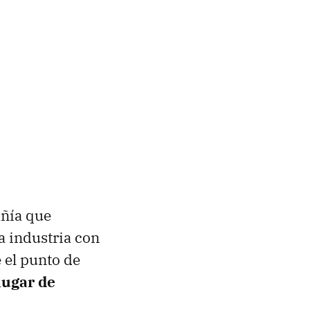
añía que
a industria con
 el punto de
lugar de