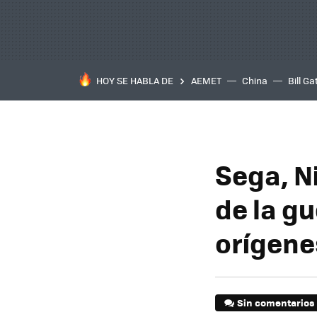
HOY SE HABLA DE
AEMET
China
Bill Ga
Sega, N
de la g
orígene
Sin comentarios