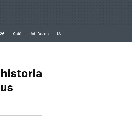
S26
Café
Jeff Bezos
IA
historia
sus