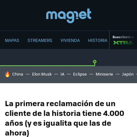
Suscríbete a
MAPAS
STREAMERS
VIVIENDA
HISTORIA
HOY SE HABLA DE
China
Elon Musk
IA
Eclipse
Miniserie
Japón
La primera reclamación de un
cliente de la historia tiene 4.000
años (y es igualita que las de
ahora)