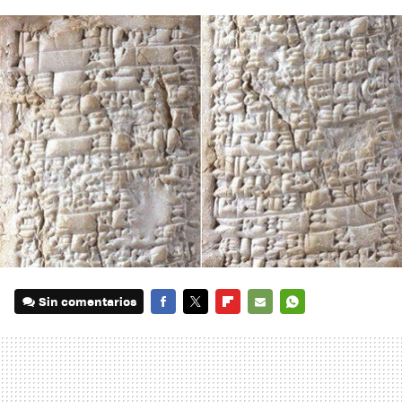
Sin comentarios
FACEBOOK
TWITTER
FLIPBOARD
E-
WHATSAPP
MAIL