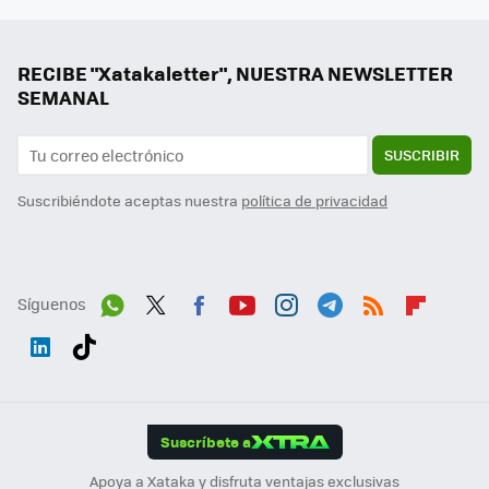
RECIBE "Xatakaletter", NUESTRA NEWSLETTER
SEMANAL
SUSCRIBIR
Suscribiéndote aceptas nuestra
política de privacidad
Síguenos
Wh
Twit
Fac
You
Inst
Tele
RSS
Flip
ats
ter
ebo
tub
agr
gra
boa
Link
Tikt
App
ok
e
am
m
rd
edI
ok
Suscríbete a
n
Apoya a Xataka y disfruta ventajas exclusivas