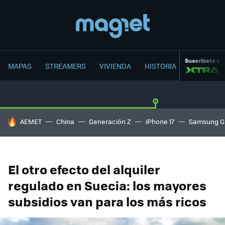
Suscríbete a
MAPAS
STREAMERS
VIVIENDA
HISTORIA
HOY SE HABLA DE
AEMET
China
Generación Z
iPhone 17
Samsung G
El otro efecto del alquiler
regulado en Suecia: los mayores
subsidios van para los más ricos