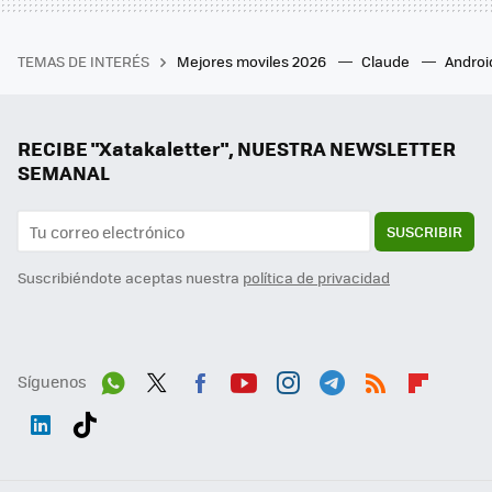
TEMAS DE INTERÉS
Mejores moviles 2026
Claude
Androi
RECIBE "Xatakaletter", NUESTRA NEWSLETTER
SEMANAL
SUSCRIBIR
Suscribiéndote aceptas nuestra
política de privacidad
Síguenos
Wh
Twit
Fac
You
Inst
Tele
RSS
Flip
ats
ter
ebo
tub
agr
gra
boa
Link
Tikt
App
ok
e
am
m
rd
edI
ok