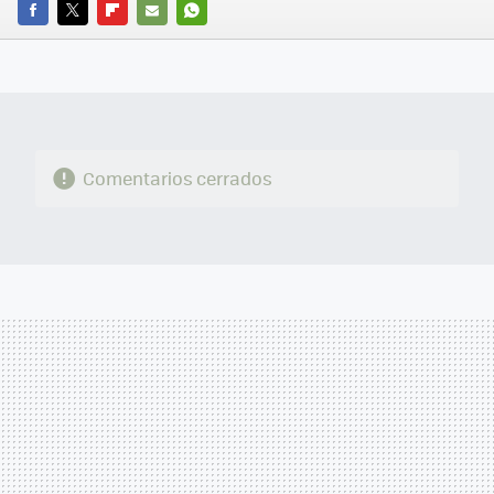
FACEBOOK
TWITTER
FLIPBOARD
E-
WHATSAPP
MAIL
Comentarios cerrados