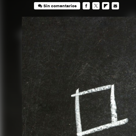
Sin comentarios
FACEBOOK
TWITTER
FLIPBOARD
E-
MAIL