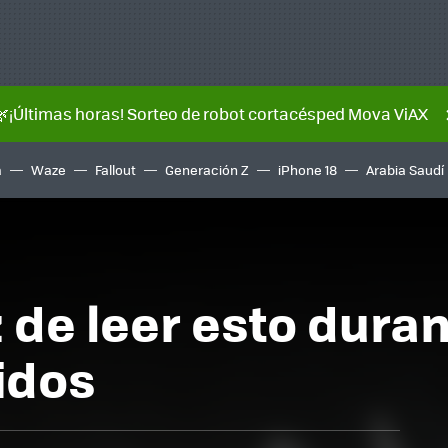
🌿¡Últimas horas! Sorteo de robot cortacésped Mova ViAX
a
Waze
Fallout
Generación Z
iPhone 18
Arabia Saudí
 de leer esto dura
idos