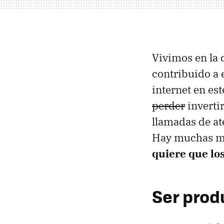
Vivimos en la 
contribuido a e
internet en es
perder
inverti
llamadas de at
Hay muchas má
quiere que lo
Ser produ