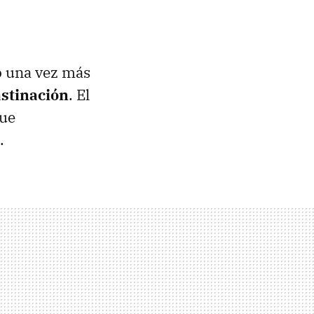
do una vez más
astinación
. El
que
.