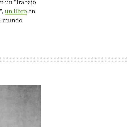
en un "trabajo
",
un libro
en
 un mundo