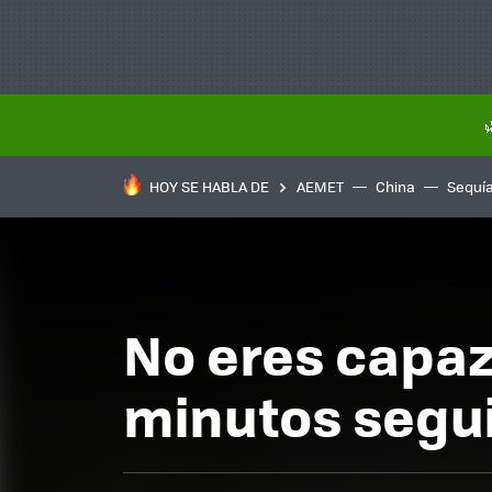
HOY SE HABLA DE
AEMET
China
Sequí
No eres capaz
minutos segu