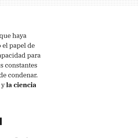
 que haya
 el papel de
capacidad para
as constantes
 de condenar.
 y
la ciencia
l