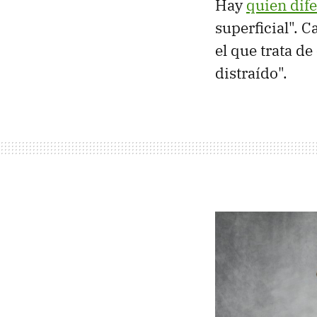
Hay
quien dif
superficial". 
el que trata d
distraído".