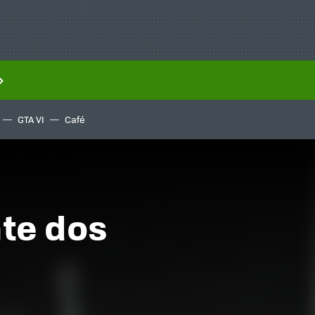
GTA VI
Café
nte dos