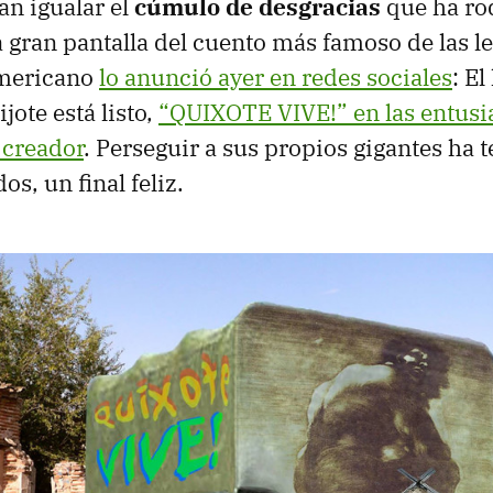
n igualar el
cúmulo de desgracias
que ha ro
a gran pantalla del cuento más famoso de las l
americano
lo anunció ayer en redes sociales
: E
ote está listo,
“QUIXOTE VIVE!” en las entus
 creador
. Perseguir a sus propios gigantes ha 
os, un final feliz.