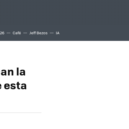
S26
Café
Jeff Bezos
IA
can la
e esta