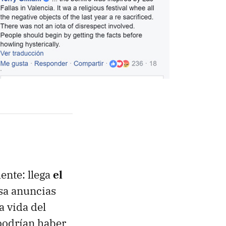
ente: llega
el
lsa anuncias
a vida del
 podrían haber