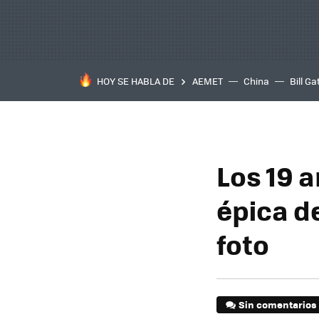
HOY SE HABLA DE
AEMET
China
Bill Ga
Los 19 a
épica d
foto
Sin comentarios