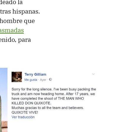
deado la
etras hispanas.
l hombre que
iasmadas
tenido, para