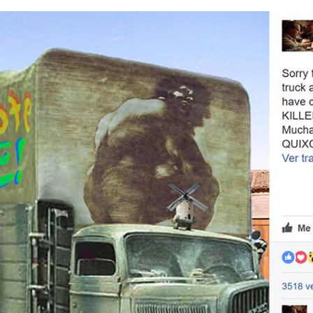
FACEBOOK
TWITTER
FLIPBOARD
E-
MAIL