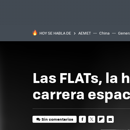
HOY SE HABLA DE
AEMET
China
Gener
Las FLATs, la 
carrera espac
Sin comentarios
FACEBOOK
TWITTER
FLIPBOARD
E-