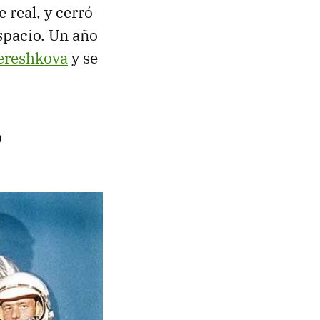
 real, y cerró
espacio. Un año
Tereshkova
y se
?