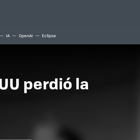
IA
OpenAI
Eclipse
UU perdió la