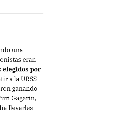
endo una
gonistas eran
s
elegidos por
tir a la URSS
zaron ganando
Yuri Gagarin,
ía llevarles