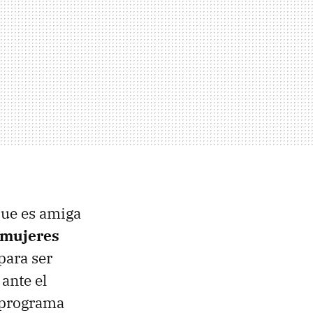
que es amiga
 mujeres
para ser
 ante el
n programa