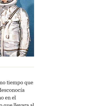
smo tiempo que
 desconocía
o en el
o que llevara al