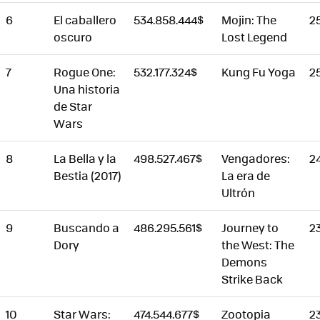
6
El caballero
534.858.444$
Mojin: The
2
oscuro
Lost Legend
7
Rogue One:
532.177.324$
Kung Fu Yoga
2
Una historia
de Star
Wars
8
La Bella y la
498.527.467$
Vengadores:
2
Bestia (2017)
La era de
Ultrón
9
Buscando a
486.295.561$
Journey to
2
Dory
the West: The
Demons
Strike Back
10
Star Wars:
474.544.677$
Zootopia
2