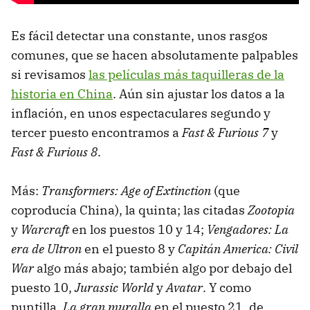
Es fácil detectar una constante, unos rasgos
comunes, que se hacen absolutamente palpables
si revisamos
las películas más taquilleras de la
historia en China
. Aún sin ajustar los datos a la
inflación, en unos espectaculares segundo y
tercer puesto encontramos a
Fast & Furious 7
y
Fast & Furious 8
.
Más:
Transformers: Age of Extinction
(que
coproducía China), la quinta; las citadas
Zootopia
y
Warcraft
en los puestos 10 y 14;
Vengadores: La
era de Ultron
en el puesto 8 y
Capitán America: Civil
War
algo más abajo; también algo por debajo del
puesto 10,
Jurassic World
y
Avatar
. Y como
puntilla,
La gran muralla
en el puesto 21, de