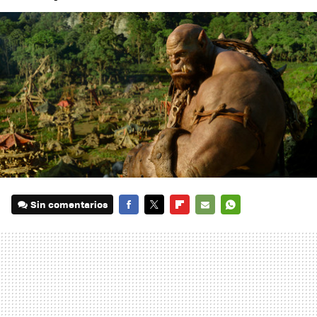
Sin comentarios
FACEBOOK
TWITTER
FLIPBOARD
E-
WHATSAPP
MAIL