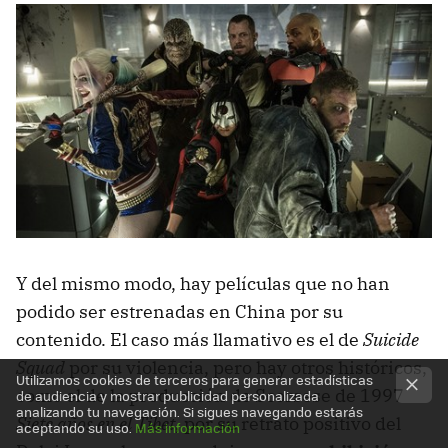
Y del mismo modo, hay películas que no han
podido ser estrenadas en China por su
contenido. El caso más llamativo es el de
Suicide
Squad
por su violencia, pero hay otros históricos,
Utilizamos cookies de terceros para generar estadísticas
como el de la producción de Scorsese de 1997
de audiencia y mostrar publicidad personalizada
analizando tu navegación. Si sigues navegando estarás
Siete años en el Tibet
, por su retrato positivo del
aceptando su uso.
Más información