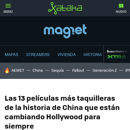
MENÚ
NUEVO
Suscríbete a
MAPAS
STREAMERS
VIVIENDA
HISTORIA
HOY SE HABLA DE
AEMET
China
Sequía
Fallout
Generación Z
iP
Las 13 películas más taquilleras
de la historia de China que están
cambiando Hollywood para
siempre