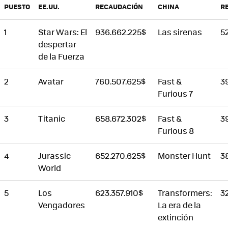
PUESTO
EE.UU.
RECAUDACIÓN
CHINA
R
1
Star Wars: El
936.662.225$
Las sirenas
5
despertar
de la Fuerza
2
Avatar
760.507.625$
Fast &
3
Furious 7
3
Titanic
658.672.302$
Fast &
3
Furious 8
4
Jurassic
652.270.625$
Monster Hunt
3
World
5
Los
623.357.910$
Transformers:
3
Vengadores
La era de la
extinción