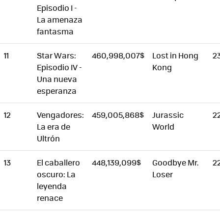
Episodio I -
La amenaza
fantasma
11
Star Wars:
460,998,007$
Lost in Hong
2
Episodio IV -
Kong
Una nueva
esperanza
12
Vengadores:
459,005,868$
Jurassic
2
La era de
World
Ultrón
13
El caballero
448,139,099$
Goodbye Mr.
22
oscuro: La
Loser
leyenda
renace