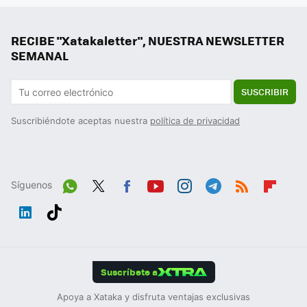
RECIBE "Xatakaletter", NUESTRA NEWSLETTER
SEMANAL
SUSCRIBIR
Suscribiéndote aceptas nuestra
política de privacidad
Síguenos
Wh
Twit
Fac
You
Inst
Tele
RSS
Flip
ats
ter
ebo
tub
agr
gra
boa
Link
Tikt
App
ok
e
am
m
rd
edIn
ok
Suscríbete a
Apoya a Xataka y disfruta ventajas exclusivas