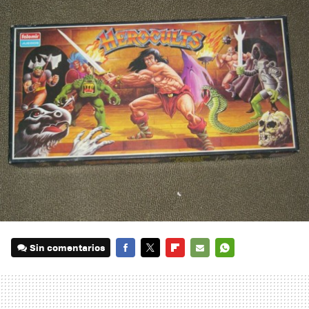
Sin comentarios
FACEBOOK
TWITTER
FLIPBOARD
E-
WHATSAPP
MAIL