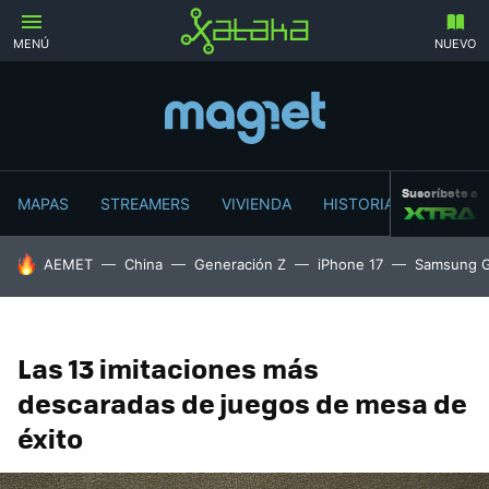
MENÚ
NUEVO
Suscríbete a
MAPAS
STREAMERS
VIVIENDA
HISTORIA
HOY SE HABLA DE
AEMET
China
Generación Z
iPhone 17
Samsung G
Las 13 imitaciones más
descaradas de juegos de mesa de
éxito