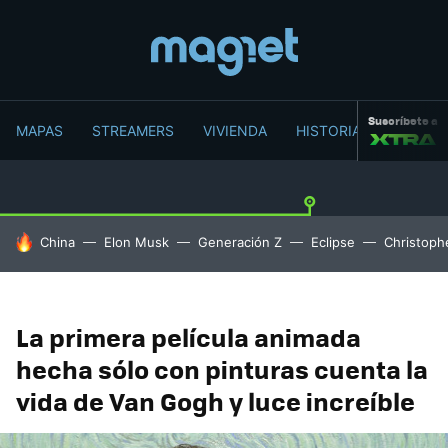
Suscríbete a
MAPAS
STREAMERS
VIVIENDA
HISTORIA
HOY SE HABLA DE
China
Elon Musk
Generación Z
Eclipse
Christoph
La primera película animada
hecha sólo con pinturas cuenta la
vida de Van Gogh y luce increíble