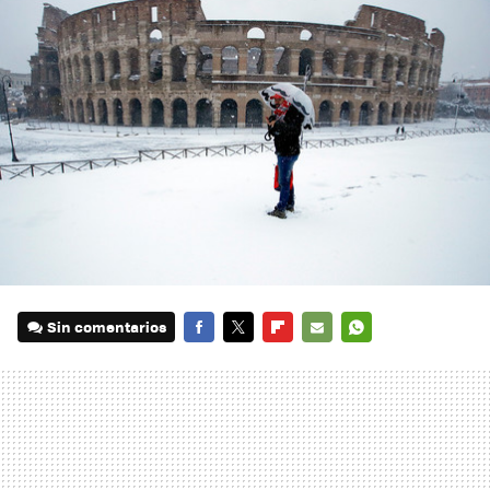
Sin comentarios
FACEBOOK
TWITTER
FLIPBOARD
E-
WHATSAPP
MAIL