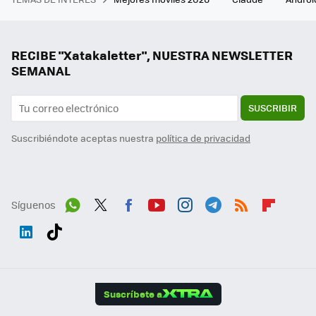
RECIBE "Xatakaletter", NUESTRA NEWSLETTER
SEMANAL
SUSCRIBIR
Suscribiéndote aceptas nuestra
política de privacidad
Síguenos
Wh
Twit
Fac
You
Inst
Tele
RSS
Flip
ats
ter
ebo
tub
agr
gra
boa
Link
Tikt
App
ok
e
am
m
rd
edI
ok
Suscríbete a
n