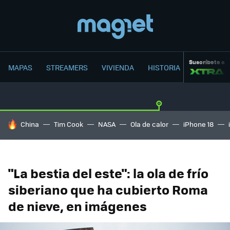
Suscríbete a
MAPAS
STREAMERS
VIVIENDA
HISTORIA
HOY SE HABLA DE
China
Tim Cook
NASA
Ola de calor
iPhone 18
"La bestia del este": la ola de frío
siberiano que ha cubierto Roma
de nieve, en imágenes