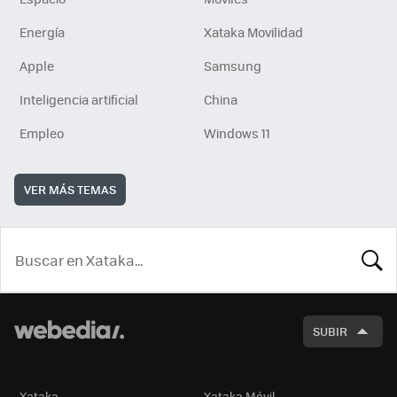
Energía
Xataka Movilidad
Apple
Samsung
Inteligencia artificial
China
Empleo
Windows 11
VER MÁS TEMAS
BUSCA
SUBIR
Xataka
Xataka Móvil