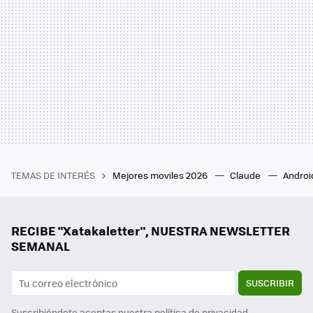
TEMAS DE INTERÉS
Mejores moviles 2026
Claude
Androi
RECIBE "Xatakaletter", NUESTRA NEWSLETTER
SEMANAL
SUSCRIBIR
Suscribiéndote aceptas nuestra
política de privacidad