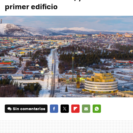
primer edificio
Sin comentarios
FACEBOOK
TWITTER
FLIPBOARD
E-
WHATSAPP
MAIL