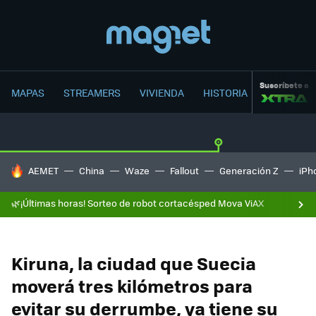
Suscríbete a
MAPAS
STREAMERS
VIVIENDA
HISTORIA
HOY SE HABLA DE
AEMET
China
Waze
Fallout
Generación Z
iPh
🌿¡Últimas horas! Sorteo de robot cortacésped Mova ViAX
Kiruna, la ciudad que Suecia
moverá tres kilómetros para
evitar su derrumbe, ya tiene su