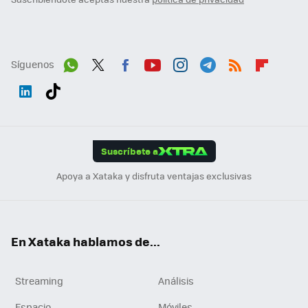
Síguenos
Wh
Twit
Fac
You
Inst
Tele
RSS
Flip
ats
ter
ebo
tub
agr
gra
boa
Link
Tikt
App
ok
e
am
m
rd
edI
ok
Suscríbete a
n
Apoya a Xataka y disfruta ventajas exclusivas
En Xataka hablamos de...
Streaming
Análisis
Espacio
Móviles