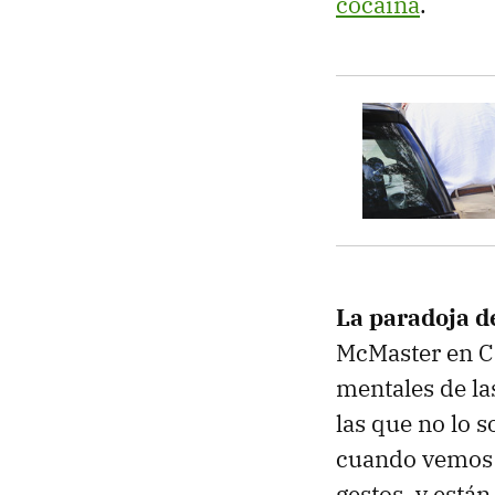
cocaína
.
La paradoja d
McMaster en 
mentales de la
las que no lo 
cuando vemos 
gestos, y est