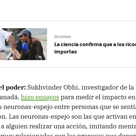
EN XATAKA
La ciencia confirma que a los rico
importas
el poder:
Sukhvinder Obhi, investigador de la
Canadá,
hizo ensayos
para medir el impacto en
s neuronas-espejo entre personas que se sent
son. Las neuronas-espejo son las que activan e
a alguien realizar una acción, imitando ment
án muy relacionadas con los procesos que den