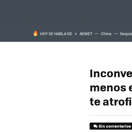
HOY SE HABLA DE
AEMET
China
Sequí
Inconve
menos e
te atrof
Sin comentarios