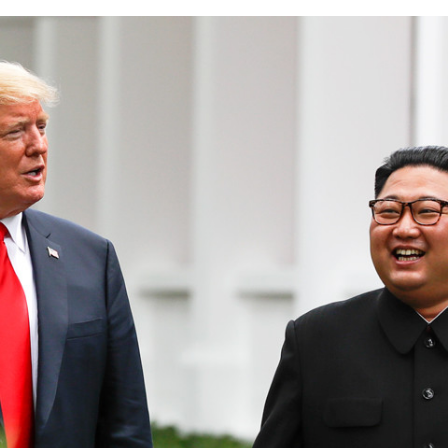
FACEBOOK
TWITTER
FLIPBOARD
E-
MAIL