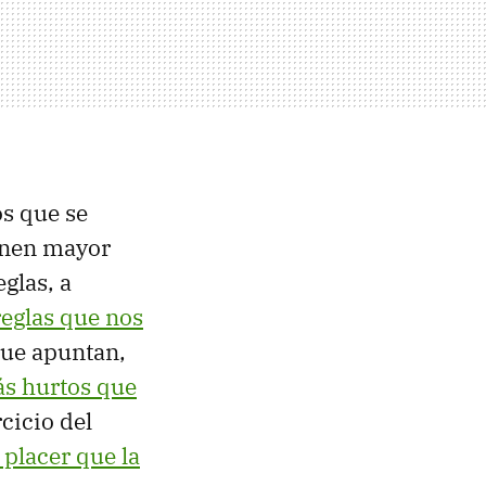
os que se
enen mayor
eglas, a
reglas que nos
que apuntan,
ás hurtos que
rcicio del
placer que la