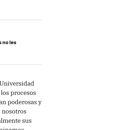
s no les
 Universidad
 los procesos
ían poderosas y
n nosotros
almente sus
ominamos