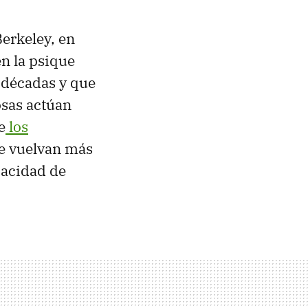
Berkeley, en
en la psique
 décadas y que
osas actúan
e
los
se vuelvan más
pacidad de