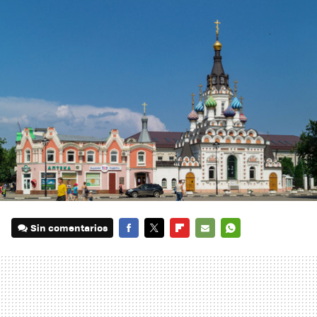
Sin comentarios
FACEBOOK
TWITTER
FLIPBOARD
E-
WHATSAPP
MAIL