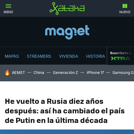
MENÚ
NUEVO
Suscríbete a
MAPAS
STREAMERS
VIVIENDA
HISTORIA
HOY SE HABLA DE
AEMET
China
Generación Z
iPhone 17
Samsung G
He vuelto a Rusia diez años
después: así ha cambiado el país
de Putin en la última década