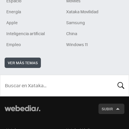
Espacio
Móviles
Energía
Xataka Movilidad
Apple
Samsung
Inteligencia artificial
China
Empleo
Windows 11
VER MÁS TEMAS
BUSCA
SUBIR