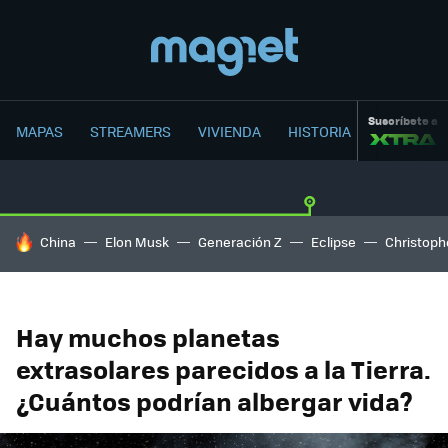
Suscríbete a
MAPAS
STREAMERS
VIVIENDA
HISTORIA
HOY SE HABLA DE
China
Elon Musk
Generación Z
Eclipse
Christoph
Hay muchos planetas
extrasolares parecidos a la Tierra.
¿Cuántos podrían albergar vida?