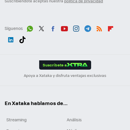
Suscribiéndote aceptas nuestra
política de privacidad
Síguenos
Wh
Twit
Fac
You
Inst
Tele
RSS
Flip
ats
ter
ebo
tub
agr
gra
boa
Link
Tikt
App
ok
e
am
m
rd
edI
ok
Suscríbete a
n
Apoya a Xataka y disfruta ventajas exclusivas
En Xataka hablamos de...
Streaming
Análisis