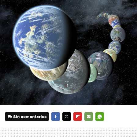
Sin comentarios
FACEBOOK
TWITTER
FLIPBOARD
E-
WHATSAPP
MAIL