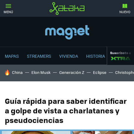
MENÚ
NUEVO
Suscríbete a
MAPAS
STREAMERS
VIVIENDA
HISTORIA
HOY SE HABLA DE
China
Elon Musk
Generación Z
Eclipse
Christoph
Guía rápida para saber identificar
a golpe de vista a charlatanes y
pseudociencias