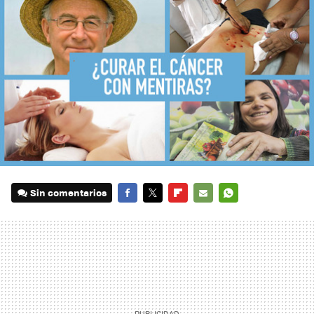
Sin comentarios
FACEBOOK
TWITTER
FLIPBOARD
E-
WHATSAPP
MAIL