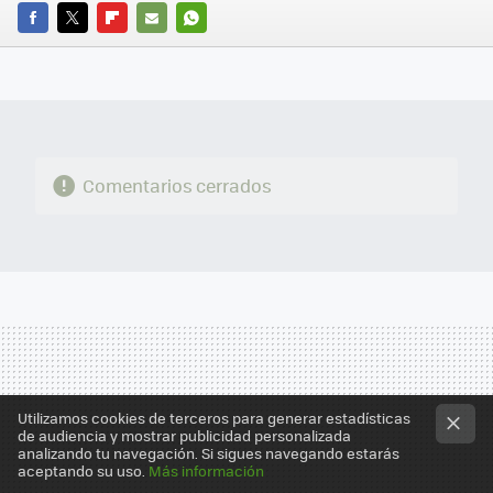
FACEBOOK
TWITTER
FLIPBOARD
E-
WHATSAPP
MAIL
Comentarios cerrados
Utilizamos cookies de terceros para generar estadísticas
de audiencia y mostrar publicidad personalizada
analizando tu navegación. Si sigues navegando estarás
aceptando su uso.
Más información