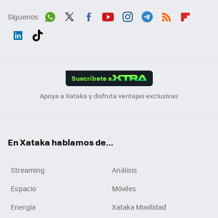
Síguenos
Wh
Twit
Fac
You
Inst
Tele
RSS
Flip
ats
ter
ebo
tub
agr
gra
boa
Link
Tikt
App
ok
e
am
m
rd
edI
ok
Suscríbete a
n
Apoya a Xataka y disfruta ventajas exclusivas
En Xataka hablamos de...
Streaming
Análisis
Espacio
Móviles
Energía
Xataka Movilidad