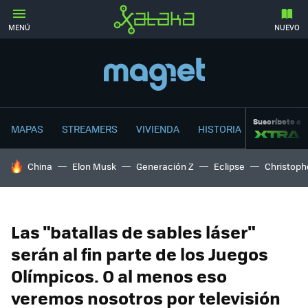
MENÚ
NUEVO
Suscríbete a
MAPAS
STREAMERS
VIVIENDA
HISTORIA
HOY SE HABLA DE
China
Elon Musk
Generación Z
Eclipse
Christoph
Las "batallas de sables láser"
serán al fin parte de los Juegos
Olímpicos. O al menos eso
veremos nosotros por televisión