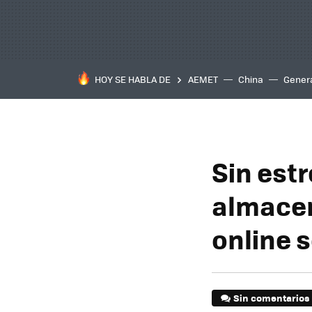
HOY SE HABLA DE
AEMET
China
Gener
Sin estr
almacen
online 
Sin comentarios