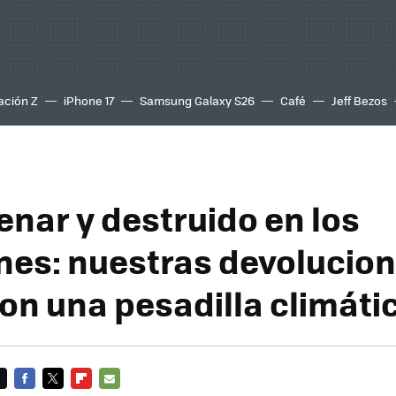
ación Z
iPhone 17
Samsung Galaxy S26
Café
Jeff Bezos
enar y destruido en los
es: nuestras devolucio
son una pesadilla climáti