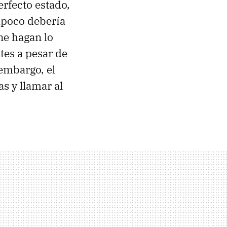
erfecto estado,
mpoco debería
ne hagan lo
tes a pesar de
embargo, el
s y llamar al