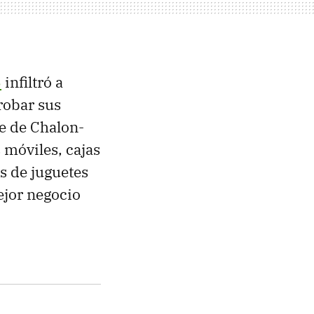
6
infiltró a
robar sus
e de Chalon-
 móviles, cajas
s de juguetes
ejor negocio