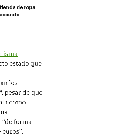
tienda de ropa
freciendo
 misma
cto estado que
an los
A pesar de que
enta como
los
y “de forma
 euros”.