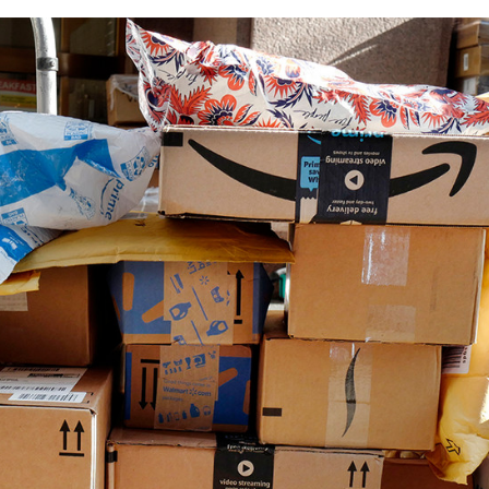
FACEBOOK
TWITTER
FLIPBOARD
E-
MAIL