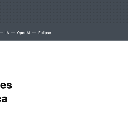
IA
OpenAI
Eclipse
nes
ca