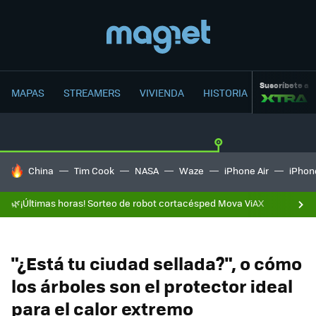
Suscríbete a
MAPAS
STREAMERS
VIVIENDA
HISTORIA
HOY SE HABLA DE
China
Tim Cook
NASA
Waze
iPhone Air
iPhone
🌿¡Últimas horas! Sorteo de robot cortacésped Mova ViAX
"¿Está tu ciudad sellada?", o cómo
los árboles son el protector ideal
para el calor extremo