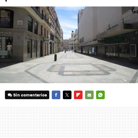
Sin comentarios
FACEBOOK
TWITTER
FLIPBOARD
E-
WHATSAPP
MAIL