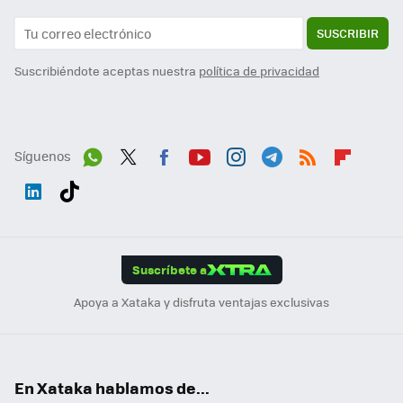
SUSCRIBIR
Suscribiéndote aceptas nuestra
política de privacidad
Síguenos
Wh
Twit
Fac
You
Inst
Tele
RSS
Flip
ats
ter
ebo
tub
agr
gra
boa
Link
Tikt
App
ok
e
am
m
rd
edI
ok
Suscríbete a
n
Apoya a Xataka y disfruta ventajas exclusivas
En Xataka hablamos de...