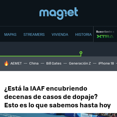
Suscríbete a
MAPAS
STREAMERS
VIVIENDA
HISTORIA
HOY SE HABLA DE
AEMET
China
Bill Gates
Generación Z
iPhone 18
¿Está la IAAF encubriendo
decenas de casos de dopaje?
Esto es lo que sabemos hasta hoy