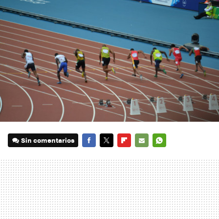
Sin comentarios
FACEBOOK
TWITTER
FLIPBOARD
E-
WHATSAPP
MAIL