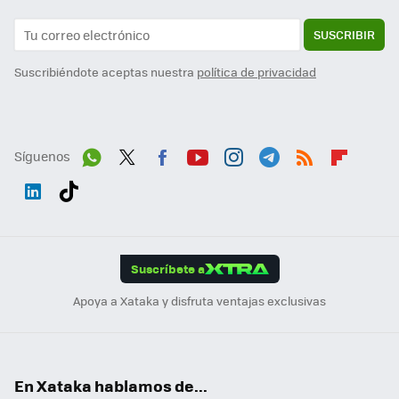
SUSCRIBIR
Suscribiéndote aceptas nuestra
política de privacidad
Síguenos
Wh
Twit
Fac
You
Inst
Tele
RSS
Flip
ats
ter
ebo
tub
agr
gra
boa
Link
Tikt
App
ok
e
am
m
rd
edI
ok
Suscríbete a
n
Apoya a Xataka y disfruta ventajas exclusivas
En Xataka hablamos de...