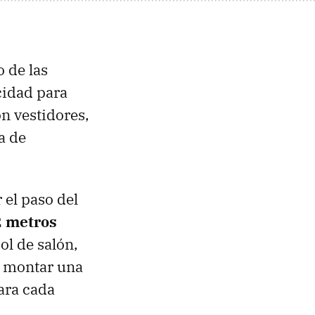
o de las
cidad para
n vestidores,
a de
 el paso del
2 metros
ol de salón,
e montar una
ara cada