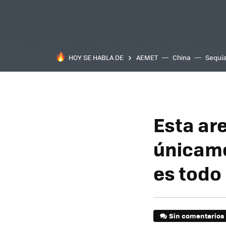
HOY SE HABLA DE
AEMET
China
Sequí
Esta ar
únicame
es todo
Sin comentarios