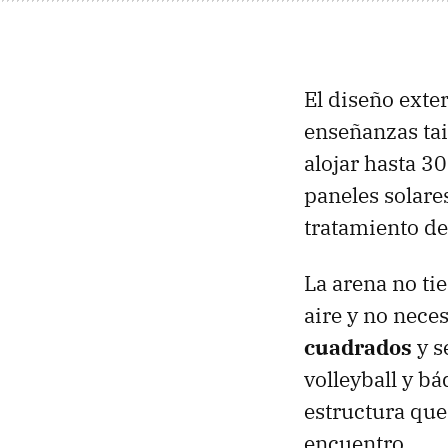
El diseño exte
enseñanzas tai
alojar hasta 3
paneles solare
tratamiento de
La arena no ti
aire y no nece
cuadrados
y s
volleyball y b
estructura que
encuentro.