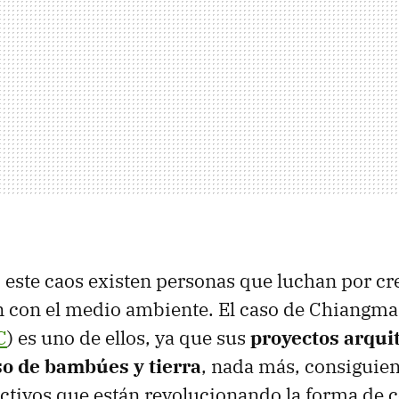
 este caos existen personas que luchan por cr
 con el medio ambiente. El caso de Chiangmai
C
) es uno de ellos, ya que sus
proyectos arqui
so de bambúes y tierra
, nada más, consiguien
ctivos que están revolucionando la forma de co