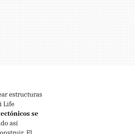
ear estructuras
 Life
tectónicos se
do así
nstruir. El