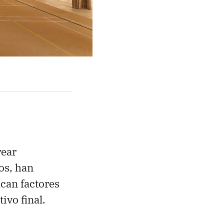
rear
os, han
ican factores
ivo final.