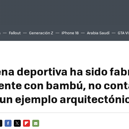
a
Fallout
Generación Z
iPhone 18
Arabia Saudí
GTA VI
ena deportiva ha sido fa
nte con bambú, no cont
 un ejemplo arquitectóni