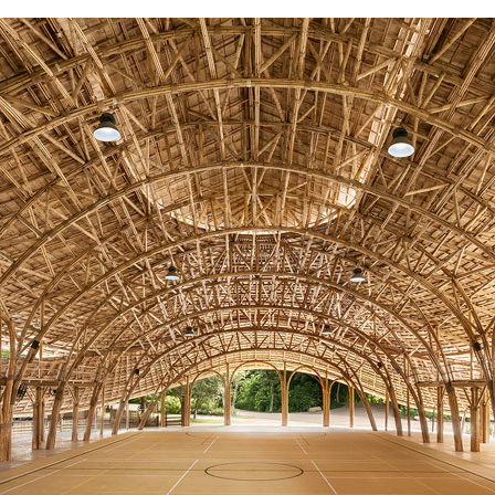
FACEBOOK
TWITTER
FLIPBOARD
E-
MAIL