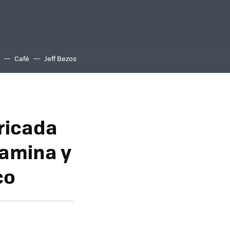
Café
Jeff Bezos
bricada
amina y
co