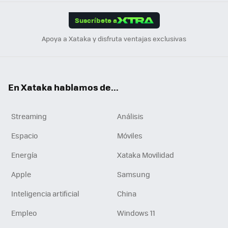
App
ok
e
am
m
rd
edI
ok
Suscríbete a
n
Apoya a Xataka y disfruta ventajas exclusivas
En Xataka hablamos de...
Streaming
Análisis
Espacio
Móviles
Energía
Xataka Movilidad
Apple
Samsung
Inteligencia artificial
China
Empleo
Windows 11