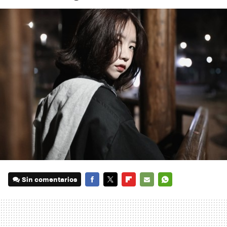
Sin comentarios
FACEBOOK
TWITTER
FLIPBOARD
E-
WHATSAPP
MAIL