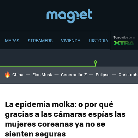
Suscríbete a
MAPAS
STREAMERS
VIVIENDA
HISTORIA
HOY SE HABLA DE
China
Elon Musk
Generación Z
Eclipse
Christoph
La epidemia molka: o por qué
gracias a las cámaras espías las
mujeres coreanas ya no se
sienten seguras