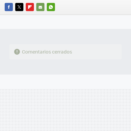
FACEBOOK
TWITTER
FLIPBOARD
E-
WHATSAPP
MAIL
Comentarios cerrados