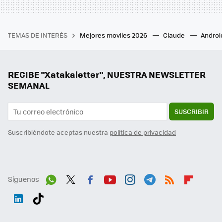
TEMAS DE INTERÉS
Mejores moviles 2026
Claude
Androi
RECIBE "Xatakaletter", NUESTRA NEWSLETTER
SEMANAL
SUSCRIBIR
Suscribiéndote aceptas nuestra
política de privacidad
Síguenos
Wh
Twit
Fac
You
Inst
Tele
RSS
Flip
ats
ter
ebo
tub
agr
gra
boa
Link
Tikt