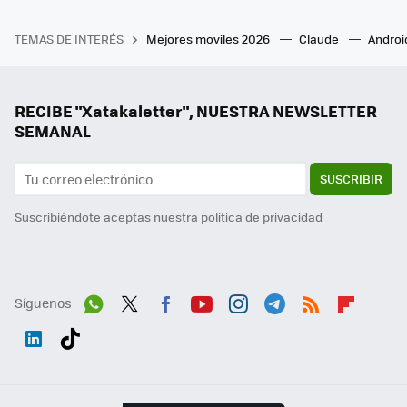
TEMAS DE INTERÉS
Mejores moviles 2026
Claude
Androi
RECIBE "Xatakaletter", NUESTRA NEWSLETTER
SEMANAL
SUSCRIBIR
Suscribiéndote aceptas nuestra
política de privacidad
Síguenos
Wh
Twit
Fac
You
Inst
Tele
RSS
Flip
ats
ter
ebo
tub
agr
gra
boa
Link
Tikt
App
ok
e
am
m
rd
edI
ok