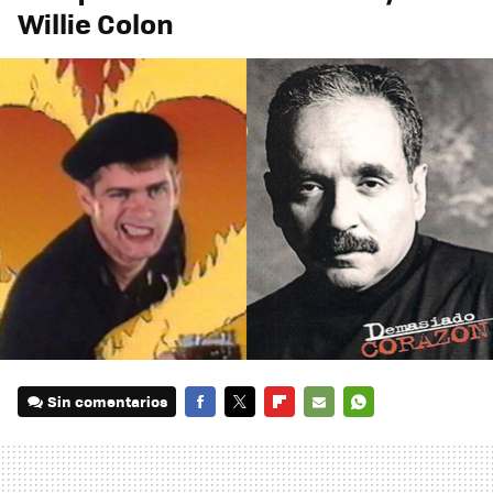
Willie Colon
Sin comentarios
FACEBOOK
TWITTER
FLIPBOARD
E-
WHATSAPP
MAIL