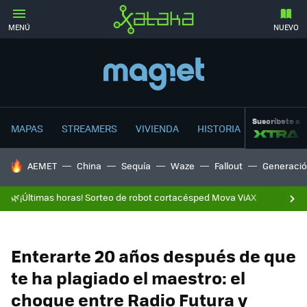
MENÚ
NUEVO
Suscríbete a
MAPAS
STREAMERS
VIVIENDA
HISTORIA
HOY SE HABLA DE
AEMET
China
Sequía
Waze
Fallout
Generació
🌿¡Últimas horas! Sorteo de robot cortacésped Mova ViAX
Enterarte 20 años después de que
te ha plagiado el maestro: el
choque entre Radio Futura y