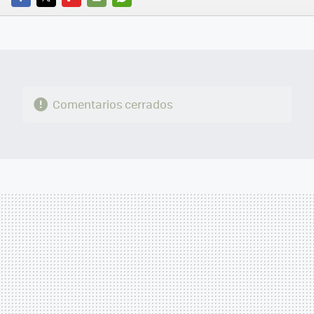
FACEBOOK
TWITTER
FLIPBOARD
E-
WHATSAPP
MAIL
Comentarios cerrados