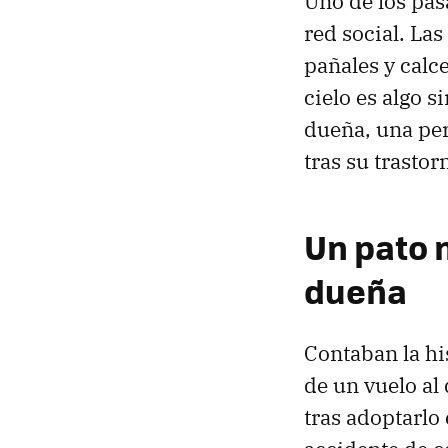
Uno de los pasa
red social. Las
pañales y calc
cielo es algo 
dueña, una pe
tras su trasto
Un pato 
dueña
Contaban la hi
de un vuelo a
tras adoptarlo