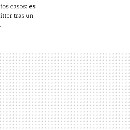
stos casos:
es
tter tras un
.