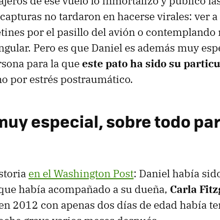
jeros de ese vuelo lo inmortalizó y publicó las
 capturas no tardaron en hacerse virales: ver 
etines por el pasillo del avión o contemplando
singular. Pero es que Daniel es además muy esp
rsona para la que
este pato ha sido su partic
rno por estrés postraumático.
muy especial, sobre todo par
storia
en el Washington Post
: Daniel había sid
l que había acompañado a su dueña,
Carla Fit
 en 2012 con apenas dos días de edad había t