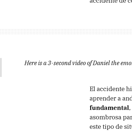
accidente de c
Here is a 3-second video of Daniel the em
El accidente h
aprender a and
fundamental
,
asombrosa par
este tipo de si