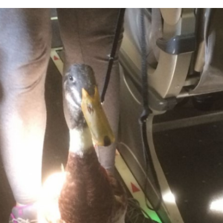
FACEBOOK
TWITTER
FLIPBOARD
E-
MAIL