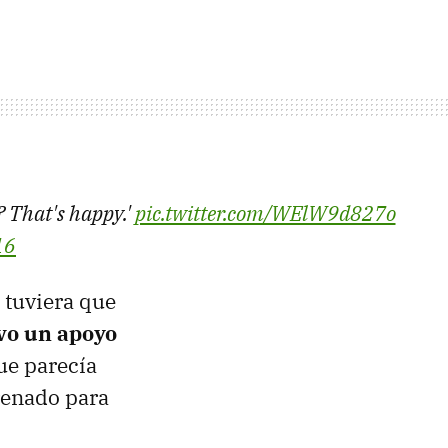
? That's happy.'
pic.twitter.com/WElW9d827o
16
 tuviera que
vo un apoyo
ue parecía
renado para