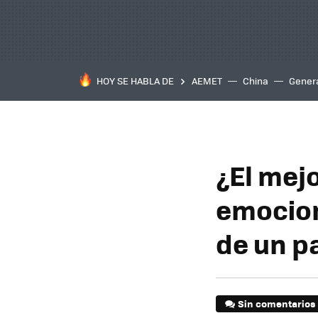
HOY SE HABLA DE
AEMET
China
Gener
¿El mej
emocion
de un p
Sin comentarios