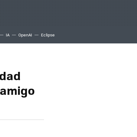
IA
OpenAI
Eclipse
edad
 amigo