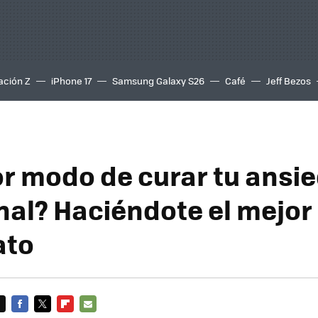
ación Z
iPhone 17
Samsung Galaxy S26
Café
Jeff Bezos
or modo de curar tu ansi
al? Haciéndote el mejor
ato