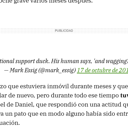
oche grave varios meses después.
otional support duck. His human says, 'and wagging
— Mark Essig (@mark_essig)
17 de octubre de 20
izo que estuviera inmóvil durante meses y que
ar de nuevo, pero durante todo ese tiempo
tu
 el de Daniel, que respondió con una actitud q
a un pato que en modo alguno había sido ent
tuación.