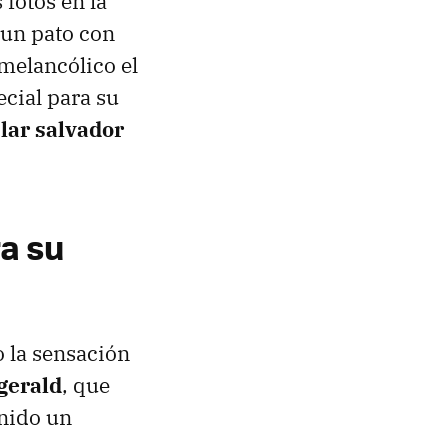
 fotos en la
a un pato con
 melancólico el
ecial para su
ular salvador
a su
o la sensación
zgerald
, que
enido un