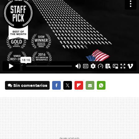
Sin comentarios
FACEBOOK
TWITTER
FLIPBOARD
E-
WHATSAPP
MAIL