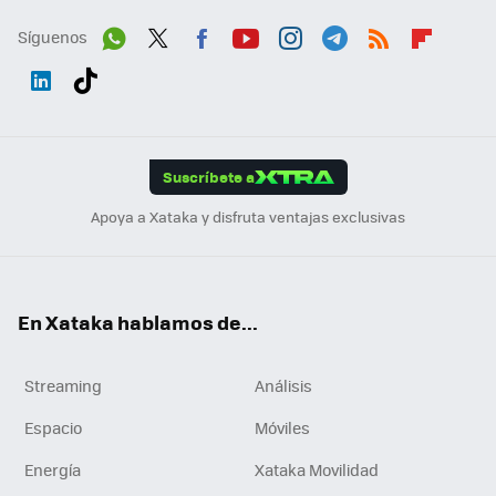
Síguenos
Wh
Twit
Fac
You
Inst
Tele
RSS
Flip
ats
ter
ebo
tub
agr
gra
boa
Link
Tikt
App
ok
e
am
m
rd
edI
ok
Suscríbete a
n
Apoya a Xataka y disfruta ventajas exclusivas
En Xataka hablamos de...
Streaming
Análisis
Espacio
Móviles
Energía
Xataka Movilidad