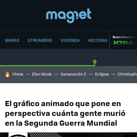
Suscríbete a
MAPAS
STREAMERS
VIVIENDA
HISTORIA
HOY SE HABLA DE
China
Elon Musk
Generación Z
Eclipse
Christoph
El gráfico animado que pone en
perspectiva cuánta gente murió
en la Segunda Guerra Mundial