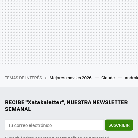
TEMAS DE INTERÉS
Mejores moviles 2026
Claude
Androi
RECIBE "Xatakaletter", NUESTRA NEWSLETTER
SEMANAL
SUSCRIBIR
Suscribiéndote aceptas nuestra
política de privacidad