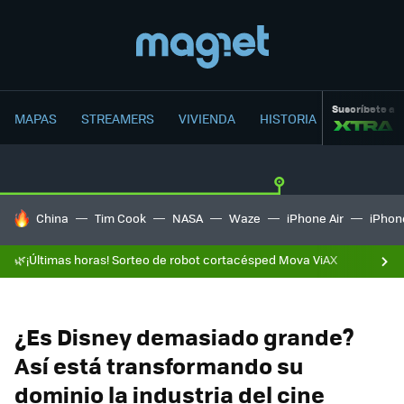
Suscríbete a
MAPAS
STREAMERS
VIVIENDA
HISTORIA
HOY SE HABLA DE
China
Tim Cook
NASA
Waze
iPhone Air
iPhone
🌿¡Últimas horas! Sorteo de robot cortacésped Mova ViAX
¿Es Disney demasiado grande?
Así está transformando su
dominio la industria del cine