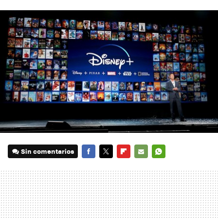
Sin comentarios
FACEBOOK
TWITTER
FLIPBOARD
E-
WHATSAPP
MAIL