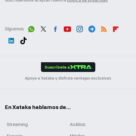
Síguenos
Wh
Twit
Fac
You
Inst
Tele
RSS
Flip
ats
ter
ebo
tub
agr
gra
boa
Link
Tikt
App
ok
e
am
m
rd
edI
ok
Suscríbete a
n
Apoya a Xataka y disfruta ventajas exclusivas
En Xataka hablamos de...
Streaming
Análisis
Espacio
Móviles