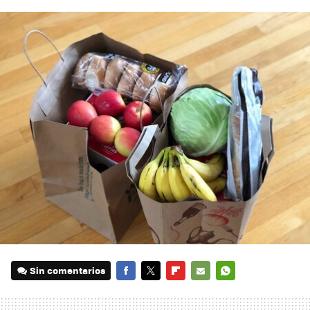
Sin comentarios
FACEBOOK
TWITTER
FLIPBOARD
E-
WHATSAPP
MAIL