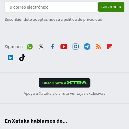
SUSCRIBIR
Suscribiéndote aceptas nuestra
política de privacidad
Síguenos
Wh
Twit
Fac
You
Inst
Tele
RSS
Flip
ats
ter
ebo
tub
agr
gra
boa
Link
Tikt
App
ok
e
am
m
rd
edI
ok
Suscríbete a
n
Apoya a Xataka y disfruta ventajas exclusivas
En Xataka hablamos de...