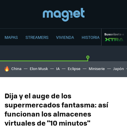
Suscríbete a
MAPAS
STREAMERS
VIVIENDA
HISTORIA
HOY SE HABLA DE
China
Elon Musk
IA
Eclipse
Miniserie
Japón
Dija y el auge de los
supermercados fantasma: así
funcionan los almacenes
virtuales de "10 minutos"